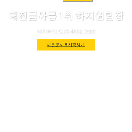
색:
대전룸싸롱 1위 하지원팀장
예약문의 O1O.4832.3589
대전룸싸롱시작하기