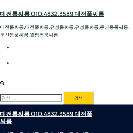
Skip
to
대전룸싸롱 O1O.4832.3589 대전풀싸롱
content
대전룸싸롱,대전풀싸롱,유성룸싸롱,유성풀싸롱,둔산동룸싸롱,
둔산동풀싸롱,월평동룸싸롱
대전호빠 O1O.4832.3589 대전유성텍가라오케 대전유성
호스트빠
대전룸싸롱 O1O.4832.3589 대전노래방 대전퍼블릭룸싸
롱 대전비지니스룸싸롱
Search
검
색:
대전룸싸롱 O1O.4832.3589 대전풀
싸롱