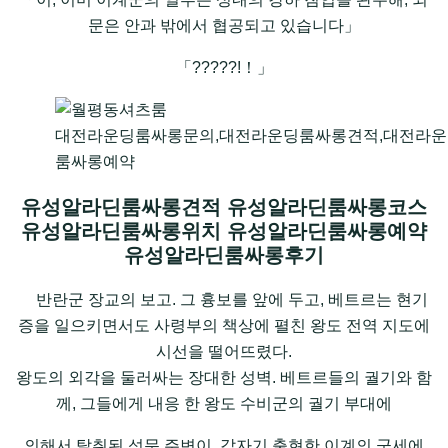
문은 안과 밖에서 협공되고 있습니다」
「?????!！」
대전라운딩룸싸롱문의,대전라운딩룸싸롱견적,대전라운
룸싸롱예약
유성알라딘룸싸롱견적 유성알라딘룸싸롱코스
유성알라딘룸싸롱위치 유성알라딘룸싸롱예약
유성알라딘룸싸롱후기
반란군 장교의 보고. 그 흉보를 앞에 두고, 베트르는 현기
증을 일으키면서도 사령부의 책상에 펼친 왕도 전역 지도에
시선을 떨어뜨렸다.
왕도의 외각을 둘러싸는 장대한 성벽. 베트르들의 궐기와 함
께, 그들에게 내응 한 왕도 수비군의 궐기 부대에
의해서 탈취된 성문 주변이, 갑자기 출현한 이계의 군세에