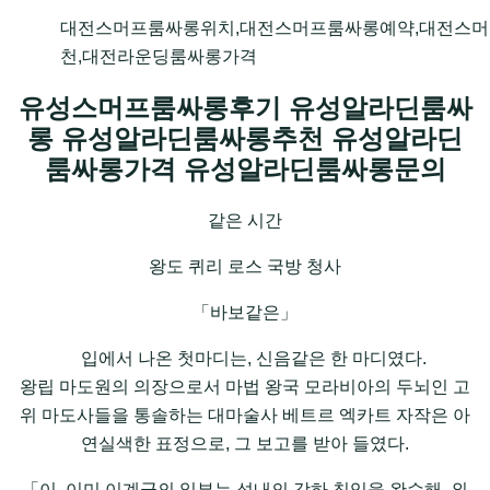
대전스머프룸싸롱위치,대전스머프룸싸롱예약,대전스
천,대전라운딩룸싸롱가격
유성스머프룸싸롱후기 유성알라딘룸싸
롱 유성알라딘룸싸롱추천 유성알라딘
룸싸롱가격 유성알라딘룸싸롱문의
같은 시간
왕도 퀴리 로스 국방 청사
「바보같은」
입에서 나온 첫마디는, 신음같은 한 마디였다.
왕립 마도원의 의장으로서 마법 왕국 모라비아의 두뇌인 고
위 마도사들을 통솔하는 대마술사 베트르 엑카트 자작은 아
연실색한 표정으로, 그 보고를 받아 들였다.
「이, 이미 이계군의 일부는 성내의 강하 침입을 완수해, 외