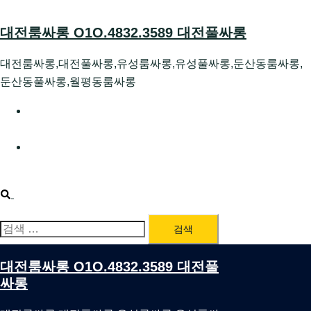
Skip
to
대전룸싸롱 O1O.4832.3589 대전풀싸롱
content
대전룸싸롱,대전풀싸롱,유성룸싸롱,유성풀싸롱,둔산동룸싸롱,
둔산동풀싸롱,월평동룸싸롱
대전호빠 O1O.4832.3589 대전유성텍가라오케 대전유성
호스트빠
대전룸싸롱 O1O.4832.3589 대전노래방 대전퍼블릭룸싸
롱 대전비지니스룸싸롱
Search
검
색:
대전룸싸롱 O1O.4832.3589 대전풀
싸롱