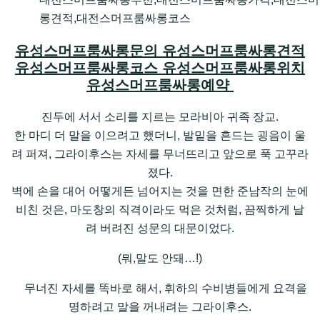
롱견적,대전스머프룸싸롱코스
유성스머프룸싸롱문의 유성스머프룸싸롱견적
유성스머프룸싸롱코스 유성스머프룸싸롱위치
유성스머프룸싸롱예약
진두에 서서 소리를 지르는 모라비아 귀족 장교.
한 마디 더 말을 이으려고 했더니, 발밑을 흔드는 굉음이 울
려 퍼져, 그라이후스는 자세를 무너뜨리고 앞으로 푹 고꾸라
졌다.
벽에 손을 대어 어떻게든 넘어지는 것을 면한 준남작의 눈에
비친 것은, 마도창의 직격이라도 먹은 것처럼, 끔찍하게 날
려 버려진 성문의 대문이었다.
(뭐,말도 안돼…!)
무너진 자세를 똑바로 해서, 휘하의 수비병들에게 요격을
명하려고 말을 꺼내려는 그라이후스.