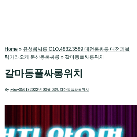
Home
»
유성룸싸롱 O1O.4832.3589 대전룸싸롱 대전퍼블
릭가라오케 둔산동룸싸롱
»
갈마동풀싸롱위치
갈마동풀싸롱위치
By
ryboy35613
2022년 03월 03일
갈마동풀싸롱위치