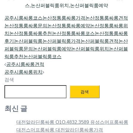
스,논산퍼블릭룸위치,논산퍼블릭룸예약
공주시룸싸롱코스
논산정통룸싸롱가격
논산정통룸싸롱견적
논산정통룸싸롱문의
논산정통룸싸롱예약
논산정통룸싸롱위
치
논산정통룸싸롱추천
논산정통룸싸롱코스
논산정통룸싸롱
후기
논산퍼블릭룸
논산퍼블릭룸가격
논산퍼블릭룸견적
논산
퍼블릭룸문의
논산퍼블릭룸예약
논산퍼블릭룸위치
논산퍼블
릭룸추천
논산퍼블릭룸코스
Post
공주시룸싸롱견적
navigation
공주시룸싸롱위치
검색
검색
최신 글
대전알라딘룸싸롱 O1O.4832.3589 유성스머프룸싸롱
대전스머프룸싸롱 대전알라딘룸싸롱가격