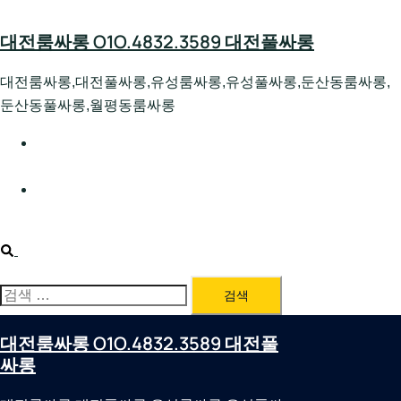
Skip
to
대전룸싸롱 O1O.4832.3589 대전풀싸롱
content
대전룸싸롱,대전풀싸롱,유성룸싸롱,유성풀싸롱,둔산동룸싸롱,
둔산동풀싸롱,월평동룸싸롱
대전호빠 O1O.4832.3589 대전유성텍가라오케 대전유성
호스트빠
대전룸싸롱 O1O.4832.3589 대전노래방 대전퍼블릭룸싸
롱 대전비지니스룸싸롱
Search
검
색:
대전룸싸롱 O1O.4832.3589 대전풀
싸롱