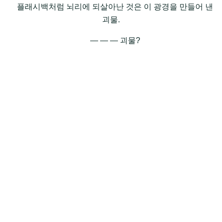
플래시백처럼 뇌리에 되살아난 것은 이 광경을 만들어 낸
괴물.
― ― ― 괴물?