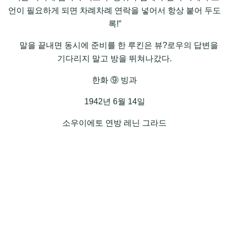
언이 필요하게 되면 차례차례 연락을 넣어서 항상 붙어 두도
록!”
말을 끝내면 동시에 준비를 한 루킨은 뷰?로우의 답변을
기다리지 말고 방을 뛰쳐나갔다.
한화 ⑨ 빙과
1942년 6월 14일
소우이에토 연방 레닌 그라드