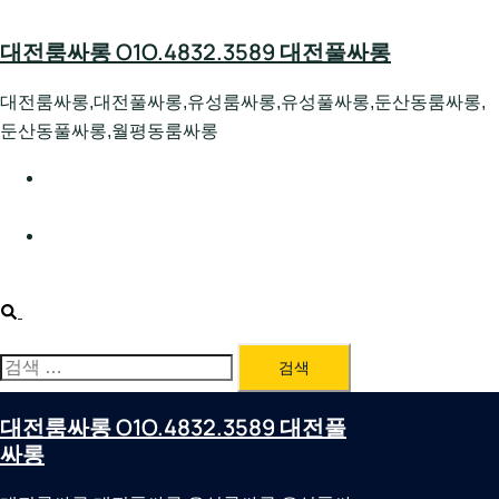
Skip
to
대전룸싸롱 O1O.4832.3589 대전풀싸롱
content
대전룸싸롱,대전풀싸롱,유성룸싸롱,유성풀싸롱,둔산동룸싸롱,
둔산동풀싸롱,월평동룸싸롱
대전호빠 O1O.4832.3589 대전유성텍가라오케 대전유성
호스트빠
대전룸싸롱 O1O.4832.3589 대전노래방 대전퍼블릭룸싸
롱 대전비지니스룸싸롱
Search
검
색:
대전룸싸롱 O1O.4832.3589 대전풀
싸롱