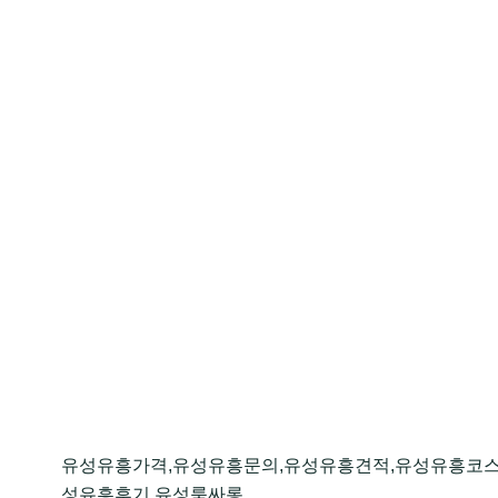
유성유흥가격,유성유흥문의,유성유흥견적,유성유흥코스
성유흥후기,유성룸싸롱,