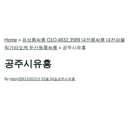
Home
»
유성룸싸롱 O1O.4832.3589 대전룸싸롱 대전퍼블
릭가라오케 둔산동룸싸롱
»
공주시유흥
공주시유흥
By
ryboy35613
2022년 03월 04일
공주시유흥