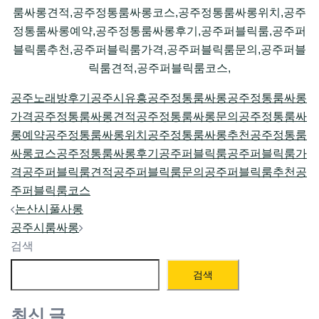
룸싸롱견적,공주정통룸싸롱코스,공주정통룸싸롱위치,공주
정통룸싸롱예약,공주정통룸싸롱후기,공주퍼블릭룸,공주퍼
블릭룸추천,공주퍼블릭룸가격,공주퍼블릭룸문의,공주퍼블
릭룸견적,공주퍼블릭룸코스,
공주노래방후기
공주시유흥
공주정통룸싸롱
공주정통룸싸롱
가격
공주정통룸싸롱견적
공주정통룸싸롱문의
공주정통룸싸
롱예약
공주정통룸싸롱위치
공주정통룸싸롱추천
공주정통룸
싸롱코스
공주정통룸싸롱후기
공주퍼블릭룸
공주퍼블릭룸가
격
공주퍼블릭룸견적
공주퍼블릭룸문의
공주퍼블릭룸추천
공
주퍼블릭룸코스
Post
논산시풀사롱
navigation
공주시룸싸롱
검색
검색
최신 글