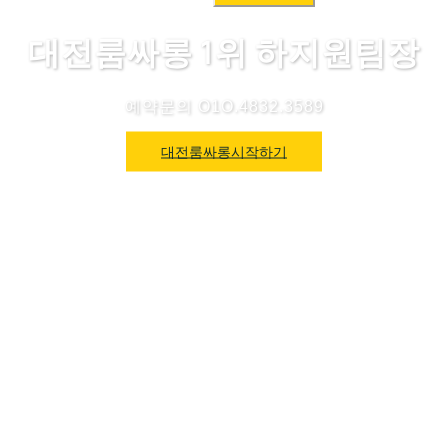
색:
대전룸싸롱 1위 하지원팀장
예약문의 O1O.4832.3589
대전룸싸롱시작하기