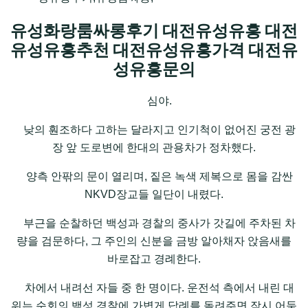
유성화랑룸싸롱후기 대전유성유흥 대전
유성유흥추천 대전유성유흥가격 대전유
성유흥문의
심야.
낮의 훤조하다 고하는 달라지고 인기척이 없어진 궁전 광
장 앞 도로변에 한대의 관용차가 정차했다.
양측 안팎의 문이 열리며, 짙은 녹색 제복으로 몸을 감싼
NKVD장교들 일단이 내렸다.
부근을 순찰하던 백성과 경찰의 중사가 갓길에 주차된 차
량을 검문하다, 그 주인의 신분을 금방 알아채자 앉음새를
바로잡고 경례한다.
차에서 내려선 자들 중 한 명이다. 운전석 측에서 내린 대
위는 순회의 백성 경찰에 가볍게 답례를 돌려주면 잠시 어둠