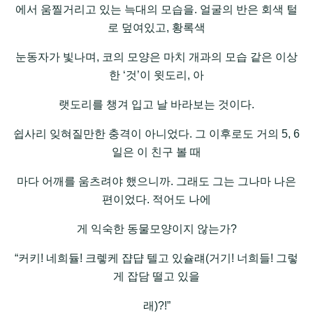
에서 움찔거리고 있는 늑대의 모습을. 얼굴의 반은 회색 털
로 덮여있고, 황록색
눈동자가 빛나며, 코의 모양은 마치 개과의 모습 같은 이상
한 ‘것’이 윗도리, 아
랫도리를 챙겨 입고 날 바라보는 것이다.
쉽사리 잊혀질만한 충격이 아니었다. 그 이후로도 거의 5, 6
일은 이 친구 볼 때
마다 어깨를 움츠려야 했으니까. 그래도 그는 그나마 나은
편이었다. 적어도 나에
게 익숙한 동물모양이지 않는가?
“커키! 네희듈! 크렣케 쟙댭 텔고 있슐럐(거기! 너희들! 그렇
게 잡담 떨고 있을
래)?!”