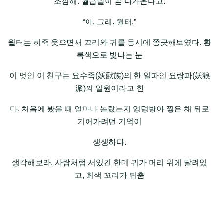
“조심해. 월급날이 곧 다가온다고.”
“아. 그래. 월터.”
윌터는 히죽 웃으면서 꼬리와 귀를 동시에 쫑긋해보였다. 황
록색으로 빛나는 눈
이 멋인 이 친구는 요수족(妖獸族)의 한 일파인 요랑파(妖狼
派)의 일원이라고 한
다. 처음에 봤을 때 얼마나 놀랐는지 엉덩방아 찧은 채 뒤로
기어가려던 기억이
생생하다.
생각해보라. 사람처럼 서있긴 한데 귀가 머리 위에 달려있
고, 회색 꼬리가 뒤춤