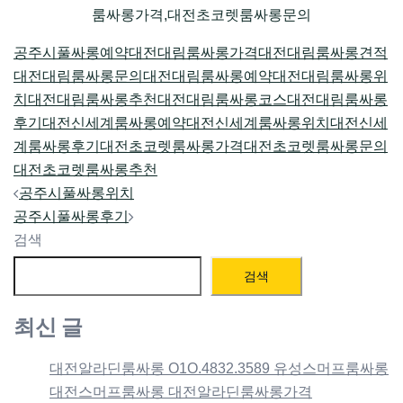
룸싸롱가격,대전초코렛룸싸롱문의
공주시풀싸롱예약
대전대림룸싸롱가격
대전대림룸싸롱견적
대전대림룸싸롱문의
대전대림룸싸롱예약
대전대림룸싸롱위
치
대전대림룸싸롱추천
대전대림룸싸롱코스
대전대림룸싸롱
후기
대전신세계룸싸롱예약
대전신세계룸싸롱위치
대전신세
계룸싸롱후기
대전초코렛룸싸롱가격
대전초코렛룸싸롱문의
대전초코렛룸싸롱추천
Post
공주시풀싸롱위치
navigation
공주시풀싸롱후기
검색
검색
최신 글
대전알라딘룸싸롱 O1O.4832.3589 유성스머프룸싸롱
대전스머프룸싸롱 대전알라딘룸싸롱가격