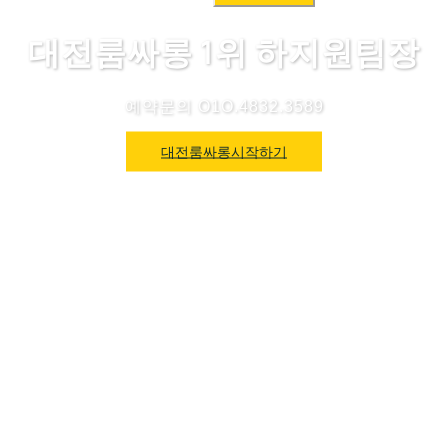
색:
대전룸싸롱 1위 하지원팀장
예약문의 O1O.4832.3589
대전룸싸롱시작하기