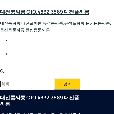
Skip
to
대전룸싸롱 O1O.4832.3589 대전풀싸롱
content
대전룸싸롱,대전풀싸롱,유성룸싸롱,유성풀싸롱,둔산동룸싸롱,
둔산동풀싸롱,월평동룸싸롱
대전호빠 O1O.4832.3589 대전유성텍가라오케 대전유성
호스트빠
대전룸싸롱 O1O.4832.3589 대전노래방 대전퍼블릭룸싸
롱 대전비지니스룸싸롱
Search
검
색:
대전룸싸롱 O1O.4832.3589 대전풀
싸롱