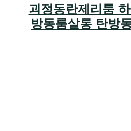
괴정동란제리룸 하지원
방동룸살롱 탄방