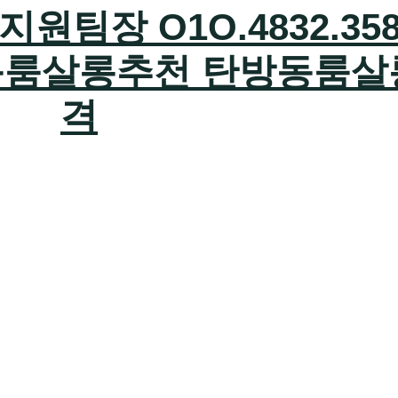
팀장 O1O.4832.358
동룸살롱추천 탄방동룸살
격