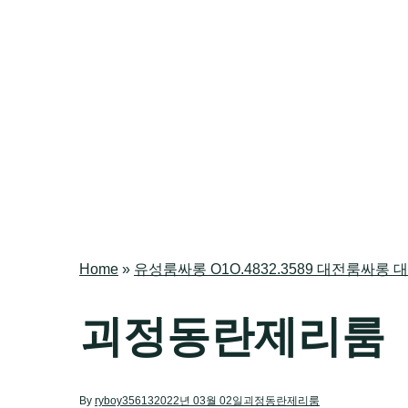
Home
»
유성룸싸롱 O1O.4832.3589 대전룸
괴정동란제리룸
By
ryboy35613
2022년 03월 02일
괴정동란제리룸