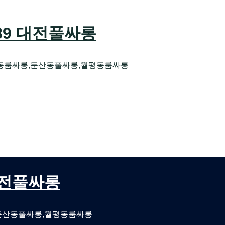
589 대전풀싸롱
동룸싸롱,둔산동풀싸롱,월평동룸싸롱
오케 대전유성호스트빠
대전퍼블릭룸싸롱 대전비지니스룸싸롱
 대전풀싸롱
둔산동풀싸롱,월평동룸싸롱