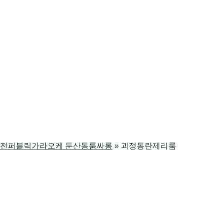
싸롱 대전퍼블릭가라오케 둔산동룸싸롱
»
괴정동란제리룸