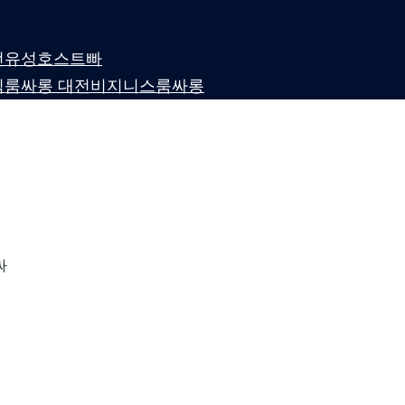
 대전유성호스트빠
퍼블릭룸싸롱 대전비지니스룸싸롱
싸