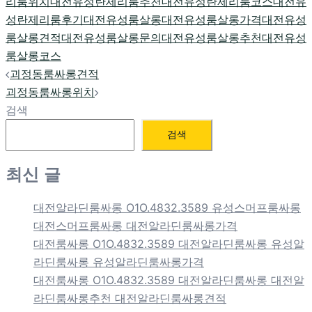
리룸위치
대전유성란제리룸추천
대전유성란제리룸코스
대전유
성란제리룸후기
대전유성룸살롱
대전유성룸살롱가격
대전유성
룸살롱견적
대전유성룸살롱문의
대전유성룸살롱추천
대전유성
룸살롱코스
Post
괴정동룸싸롱견적
navigation
괴정동룸싸롱위치
검색
검색
최신 글
대전알라딘룸싸롱 O1O.4832.3589 유성스머프룸싸롱
대전스머프룸싸롱 대전알라딘룸싸롱가격
대전룸싸롱 O1O.4832.3589 대전알라딘룸싸롱 유성알
라딘룸싸롱 유성알라딘룸싸롱가격
대전룸싸롱 O1O.4832.3589 대전알라딘룸싸롱 대전알
라딘룸싸롱추천 대전알라딘룸싸롱견적