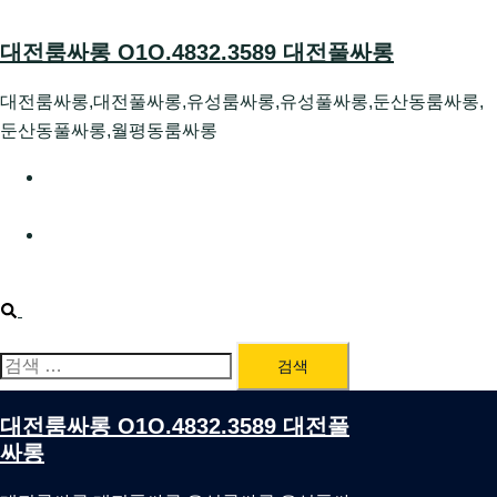
Skip
to
대전룸싸롱 O1O.4832.3589 대전풀싸롱
content
대전룸싸롱,대전풀싸롱,유성룸싸롱,유성풀싸롱,둔산동룸싸롱,
둔산동풀싸롱,월평동룸싸롱
대전호빠 O1O.4832.3589 대전유성텍가라오케 대전유성
호스트빠
대전룸싸롱 O1O.4832.3589 대전노래방 대전퍼블릭룸싸
롱 대전비지니스룸싸롱
Search
검
색:
대전룸싸롱 O1O.4832.3589 대전풀
싸롱