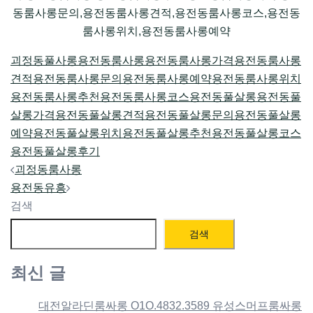
동룸사롱문의,용전동룸사롱견적,용전동룸사롱코스,용전동
룸사롱위치,용전동룸사롱예약
괴정동풀사롱
용전동룸사롱
용전동룸사롱가격
용전동룸사롱
견적
용전동룸사롱문의
용전동룸사롱예약
용전동룸사롱위치
용전동룸사롱추천
용전동룸사롱코스
용전동풀살롱
용전동풀
살롱가격
용전동풀살롱견적
용전동풀살롱문의
용전동풀살롱
예약
용전동풀살롱위치
용전동풀살롱추천
용전동풀살롱코스
용전동풀살롱후기
Post
괴정동룸사롱
navigation
용전동유흥
검색
검색
최신 글
대전알라딘룸싸롱 O1O.4832.3589 유성스머프룸싸롱