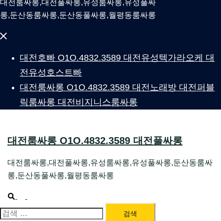
대전룸싸롱,대전풀싸롱,유성룸싸롱,유성풀싸
롱,둔산동룸싸롱,둔산동풀싸롱,월평동룸싸롱
Close
menu
대전호빠 O1O.4832.3589 대전유성텍가라오케 대
전유성호스트빠
대전룸싸롱 O1O.4832.3589 대전노래방 대전퍼블
릭룸싸롱 대전비지니스룸싸롱
대전룸싸롱 O1O.4832.3589 대전풀싸롱
대전룸싸롱,대전풀싸롱,유성룸싸롱,유성풀싸롱,둔산동룸싸
롱,둔산동풀싸롱,월평동룸싸롱
Search
Toggle
menu
대전룸싸롱 1위 하지원팀장
검