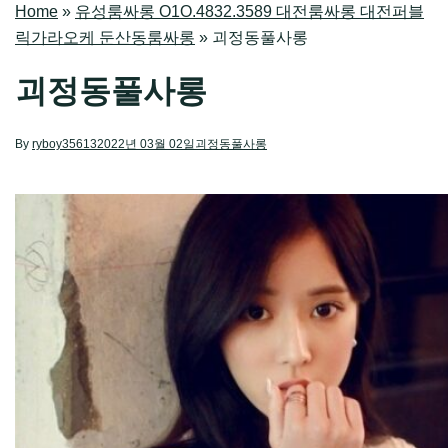
Home
»
유성룸싸롱 O1O.4832.3589 대전룸싸롱 대전퍼블
릭가라오케 둔산동룸싸롱
»
괴정동풀사롱
괴정동풀사롱
By
ryboy35613
2022년 03월 02일
괴정동풀사롱