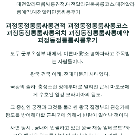
대전알라딘룸싸롱견적,대전알라딘룸싸롱코스,대전알라
롱예약,대전알라딘룸싸롱후기
괴정동정통룸싸롱견적 괴정동정통룸싸롱코스
괴정동정통룸싸롱위치 괴정동정통룸싸롱예약
괴정동정통룸싸롱후기
모두 군부 ? 정부 내에서, 이른바 對소 평화파라고 주목받
는 사람들이다.
왕국 건국 이래, 전대미문의 사태였다.
국왕의 슬하. 충성스런 정예부대로 알려진 근위 마도군에
게 수호된 열강 모라비아의 왕도.
그 중심인 궁전과 그것을 둘러싼 왕국 집정부의 관청가에
왕도를 방어해야할 근위군에 의해서 반란이 일어난 것이다.
사변 당시 , 궁내에 입궐하고 있던 왕국 재상 알베르트?하