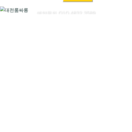
색:
예약문의 O1O.4832.3589
대전룸싸롱시작하기