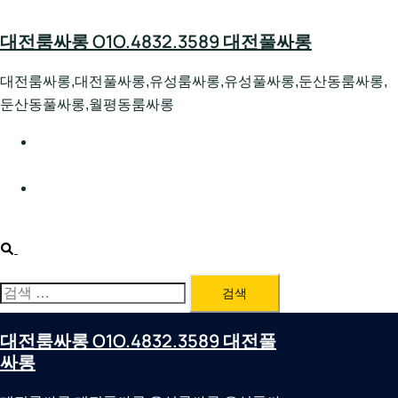
Skip
to
대전룸싸롱 O1O.4832.3589 대전풀싸롱
content
대전룸싸롱,대전풀싸롱,유성룸싸롱,유성풀싸롱,둔산동룸싸롱,
둔산동풀싸롱,월평동룸싸롱
대전호빠 O1O.4832.3589 대전유성텍가라오케 대전유성
호스트빠
대전룸싸롱 O1O.4832.3589 대전노래방 대전퍼블릭룸싸
롱 대전비지니스룸싸롱
Search
검
색:
대전룸싸롱 O1O.4832.3589 대전풀
싸롱