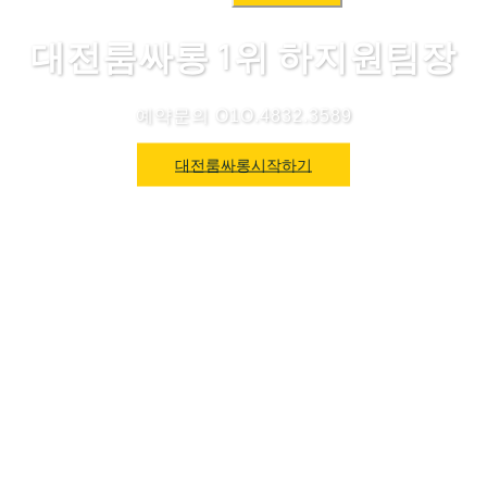
색:
대전룸싸롱 1위 하지원팀장
예약문의 O1O.4832.3589
대전룸싸롱시작하기