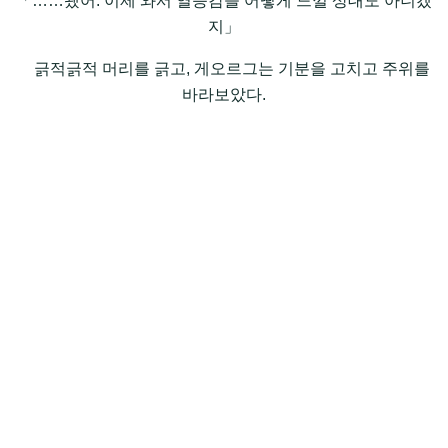
「……됐어. 이제 와서 열등감을 어떻게 느낄 상대도 아니겠
지」
긁적긁적 머리를 긁고, 게오르그는 기분을 고치고 주위를
바라보았다.