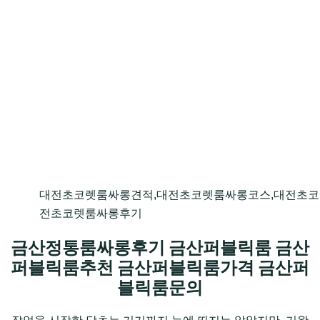
대전초코렛룸싸롱견적,대전초코렛룸싸롱코스,대전초코
전초코렛룸싸롱후기
금산정통룸싸롱후기 금산퍼블릭룸 금산
퍼블릭룸추천 금산퍼블릭룸가격 금산퍼
블릭룸문의