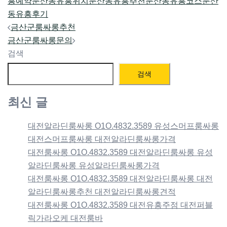
흥예약
둔산동유흥위치
둔산동유흥추천
둔산동유흥코스
둔산
동유흥후기
Post
금산군룸싸롱추천
navigation
금산군룸싸롱문의
검색
검색
최신 글
대전알라딘룸싸롱 O1O.4832.3589 유성스머프룸싸롱
대전스머프룸싸롱 대전알라딘룸싸롱가격
대전룸싸롱 O1O.4832.3589 대전알라딘룸싸롱 유성
알라딘룸싸롱 유성알라딘룸싸롱가격
대전룸싸롱 O1O.4832.3589 대전알라딘룸싸롱 대전
알라딘룸싸롱추천 대전알라딘룸싸롱견적
대전룸싸롱 O1O.4832.3589 대전유흥주점 대전퍼블
릭가라오케 대전룸바