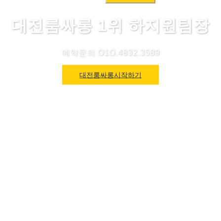
색:
대전룸싸롱 1위 하지원팀장
예약문의 O1O.4832.3589
대전룸싸롱시작하기