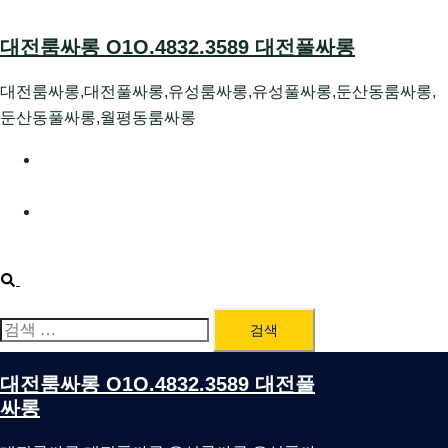
Skip
to
대전룸싸롱 O1O.4832.3589 대전풀싸롱
content
대전룸싸롱,대전풀싸롱,유성룸싸롱,유성풀싸롱,둔산동룸싸롱,
둔산동풀싸롱,월평동룸싸롱
대전호빠 O1O.4832.3589 대전유성텍가라오케 대전유성
호스트빠
대전룸싸롱 O1O.4832.3589 대전노래방 대전퍼블릭룸싸
롱 대전비지니스룸싸롱
Search
검
색:
대전룸싸롱 O1O.4832.3589 대전풀
싸롱