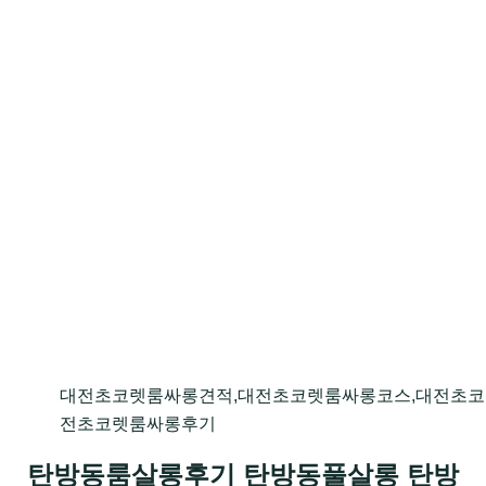
대전초코렛룸싸롱견적,대전초코렛룸싸롱코스,대전초코
전초코렛룸싸롱후기
탄방동룸살롱후기 탄방동풀살롱 탄방