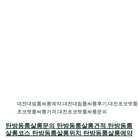
대전대림룸싸롱예약,대전대림룸싸롱후기,대전초코렛룸
초코렛룸싸롱가격,대전초코렛룸싸롱문의
탄방동룸살롱문의 탄방동룸살롱견적 탄방동룸
살롱코스 탄방동룸살롱위치 탄방동룸살롱예약