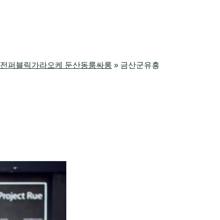
싸롱 대전퍼블릭가라오케 둔산동룸싸롱
»
금산군유흥