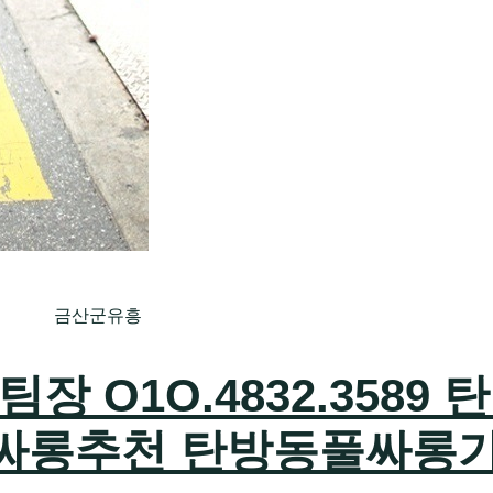
금산군유흥
 O1O.4832.3589 
싸롱추천 탄방동풀싸롱