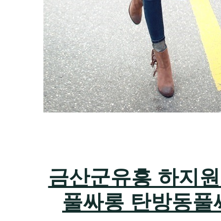
금산군유흥 하지원팀장
풀싸롱 탄방동풀