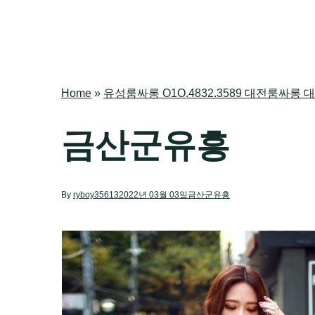
Home
»
유성룸싸롱 O1O.4832.3589 대전룸
금산군유흥
By
ryboy35613
2022년 03월 03일
금산군유흥