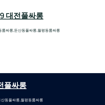
589 대전풀싸롱
동룸싸롱,둔산동풀싸롱,월평동룸싸롱
오케 대전유성호스트빠
대전퍼블릭룸싸롱 대전비지니스룸싸롱
 대전풀싸롱
둔산동풀싸롱,월평동룸싸롱