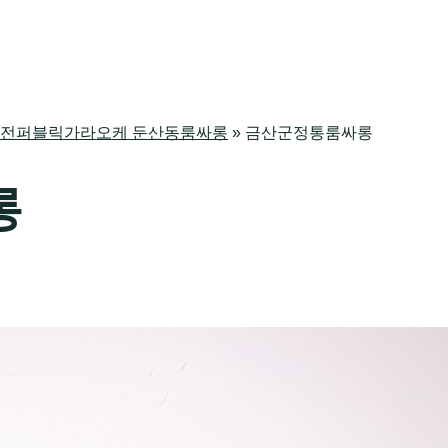
싸롱 대전퍼블릭가라오케 둔산동룸싸롱
»
금산군정통룸싸롱
롱