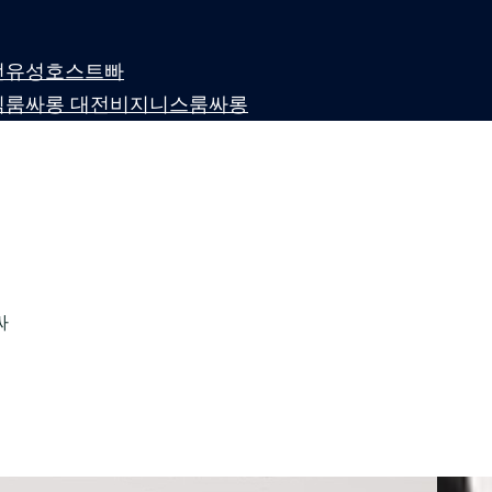
 대전유성호스트빠
퍼블릭룸싸롱 대전비지니스룸싸롱
싸