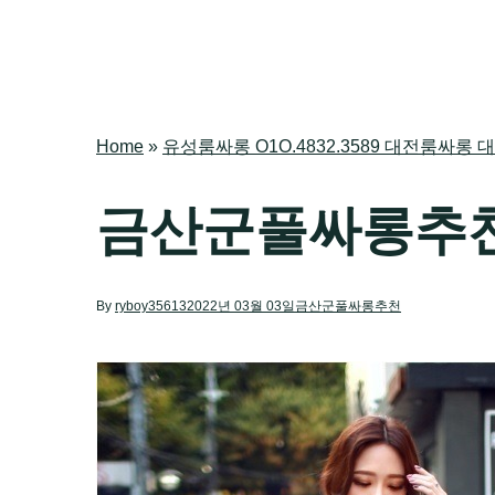
Home
»
유성룸싸롱 O1O.4832.3589 대전룸
금산군풀싸롱추
By
ryboy35613
2022년 03월 03일
금산군풀싸롱추천