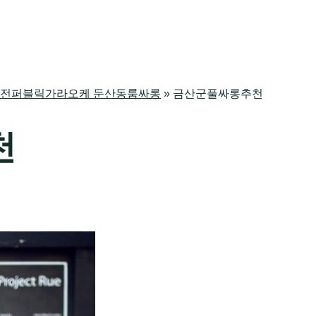
싸롱 대전퍼블릭가라오케 둔산동룸싸롱
»
금산군풀싸롱추천
천