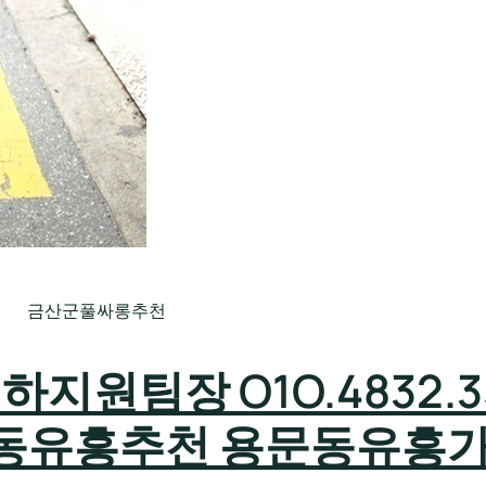
금산군풀싸롱추천
원팀장 O1O.4832.3
동유흥추천 용문동유흥