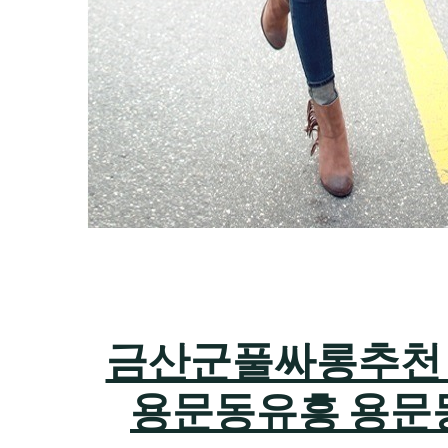
금산군풀싸롱추천 하지
용문동유흥 용문