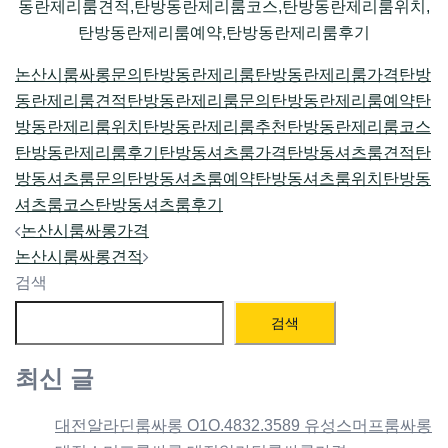
동란제리룸견적,탄방동란제리룸코스,탄방동란제리룸위치,
탄방동란제리룸예약,탄방동란제리룸후기
논산시룸싸롱문의
탄방동란제리룸
탄방동란제리룸가격
탄방
동란제리룸견적
탄방동란제리룸문의
탄방동란제리룸예약
탄
방동란제리룸위치
탄방동란제리룸추천
탄방동란제리룸코스
탄방동란제리룸후기
탄방동셔츠룸가격
탄방동셔츠룸견적
탄
방동셔츠룸문의
탄방동셔츠룸예약
탄방동셔츠룸위치
탄방동
셔츠룸코스
탄방동셔츠룸후기
Post
논산시룸싸롱가격
navigation
논산시룸싸롱견적
검색
검색
최신 글
대전알라딘룸싸롱 O1O.4832.3589 유성스머프룸싸롱