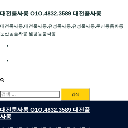
Skip
to
대전룸싸롱 O1O.4832.3589 대전풀싸롱
content
대전룸싸롱,대전풀싸롱,유성룸싸롱,유성풀싸롱,둔산동룸싸롱,
둔산동풀싸롱,월평동룸싸롱
대전호빠 O1O.4832.3589 대전유성텍가라오케 대전유성
호스트빠
대전룸싸롱 O1O.4832.3589 대전노래방 대전퍼블릭룸싸
롱 대전비지니스룸싸롱
Search
검
색:
대전룸싸롱 O1O.4832.3589 대전풀
싸롱