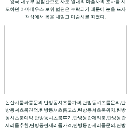
왕국 내무부 감찰관으로 사도 원내의 마술사의 조사를 시
도하던 아마데우스 보쉬 법관은 누락되기 때문에 눈을 뜨자
책상에서 몸을 내밀고 마술사를 따졌다.
논산시룸싸롱문의 탄방동셔츠룸가격,탄방동셔츠룸문의,탄
방동셔츠룸견적,탄방동셔츠룸코스,탄방동셔츠룸위치,탄방
동셔츠룸예약,탄방동셔츠룸후기,탄방동란제리룸,탄방동란
제리룸추천,탄방동란제리룸가격,탄방동란제리룸문의,탄방