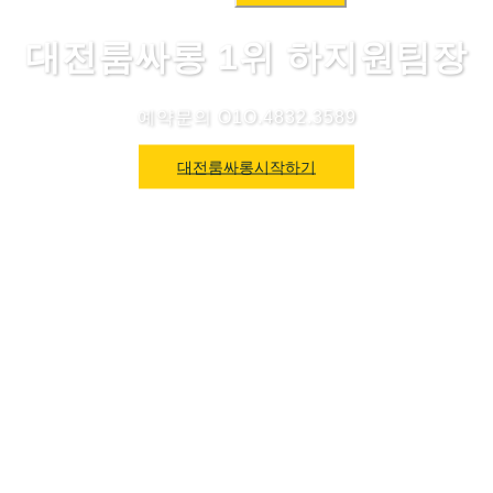
색:
대전룸싸롱 1위 하지원팀장
예약문의 O1O.4832.3589
대전룸싸롱시작하기