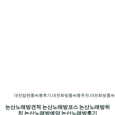
대전탑텐룸싸롱후기,대전화랑룸싸롱추천,대전화랑룸싸
논산노래방견적 논산노래방코스 논산노래방위
치 논산노래방예약 논산노래방후기