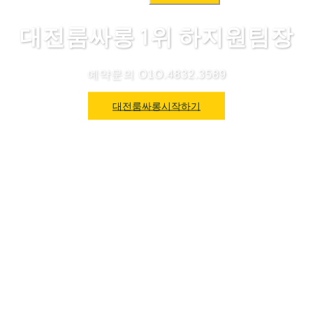
색:
대전룸싸롱 1위 하지원팀장
예약문의 O1O.4832.3589
대전룸싸롱시작하기