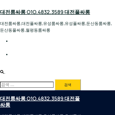
Skip
to
대전룸싸롱 O1O.4832.3589 대전풀싸롱
content
대전룸싸롱,대전풀싸롱,유성룸싸롱,유성풀싸롱,둔산동룸싸롱,
둔산동풀싸롱,월평동룸싸롱
대전호빠 O1O.4832.3589 대전유성텍가라오케 대전유성
호스트빠
대전룸싸롱 O1O.4832.3589 대전노래방 대전퍼블릭룸싸
롱 대전비지니스룸싸롱
Search
검
색:
대전룸싸롱 O1O.4832.3589 대전풀
싸롱