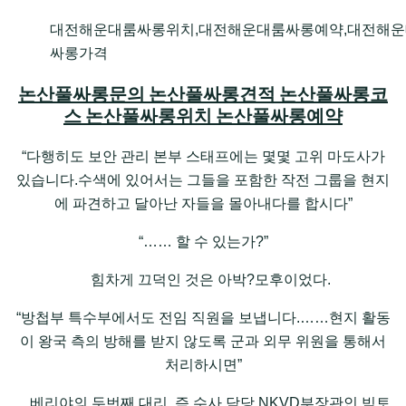
대전해운대룸싸롱위치,대전해운대룸싸롱예약,대전해운
싸롱가격
논산풀싸롱문의 논산풀싸롱견적 논산풀싸롱코
스 논산풀싸롱위치 논산풀싸롱예약
“다행히도 보안 관리 본부 스태프에는 몇몇 고위 마도사가
있습니다.수색에 있어서는 그들을 포함한 작전 그룹을 현지
에 파견하고 달아난 자들을 몰아내다를 합시다”
“…… 할 수 있는가?”
힘차게 끄덕인 것은 아박?모후이었다.
“방첩부 특수부에서도 전임 직원을 보냅니다.……현지 활동
이 왕국 측의 방해를 받지 않도록 군과 외무 위원을 통해서
처리하시면”
베리야의 두번째 대리, 즉 수사 담당 NKVD부장관인 빅토