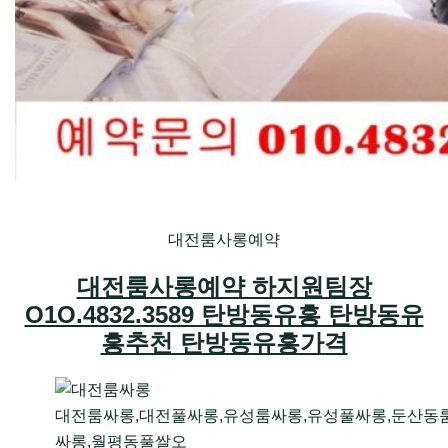
대전룸사롱예약
대전룸사롱예약 하지원팀장
O1O.4832.3589 탄방동유흥 탄방동유
흥추천 탄방동유흥가격
대전룸싸롱,대전풀싸롱,유성룸싸롱,유성풀싸롱,둔산동
싸롱,월평동풀쌀오