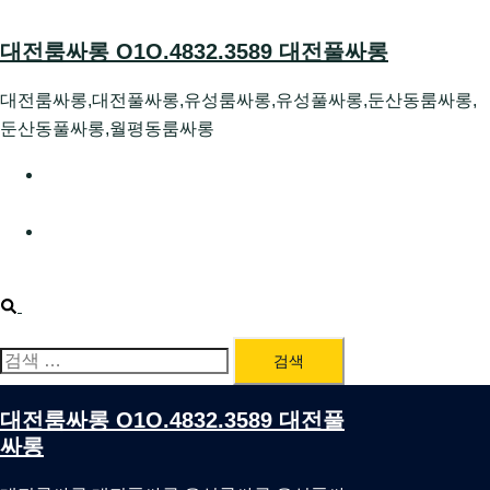
Skip
to
대전룸싸롱 O1O.4832.3589 대전풀싸롱
content
대전룸싸롱,대전풀싸롱,유성룸싸롱,유성풀싸롱,둔산동룸싸롱,
둔산동풀싸롱,월평동룸싸롱
대전호빠 O1O.4832.3589 대전유성텍가라오케 대전유성
호스트빠
대전룸싸롱 O1O.4832.3589 대전노래방 대전퍼블릭룸싸
롱 대전비지니스룸싸롱
Search
검
색:
대전룸싸롱 O1O.4832.3589 대전풀
싸롱