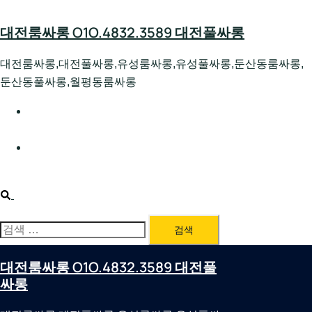
Skip
to
대전룸싸롱 O1O.4832.3589 대전풀싸롱
content
대전룸싸롱,대전풀싸롱,유성룸싸롱,유성풀싸롱,둔산동룸싸롱,
둔산동풀싸롱,월평동룸싸롱
대전호빠 O1O.4832.3589 대전유성텍가라오케 대전유성
호스트빠
대전룸싸롱 O1O.4832.3589 대전노래방 대전퍼블릭룸싸
롱 대전비지니스룸싸롱
Search
검
색:
대전룸싸롱 O1O.4832.3589 대전풀
싸롱