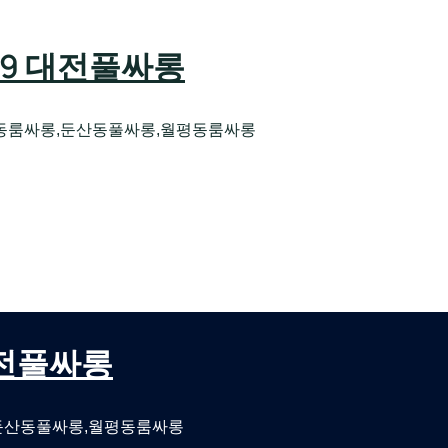
589 대전풀싸롱
동룸싸롱,둔산동풀싸롱,월평동룸싸롱
오케 대전유성호스트빠
대전퍼블릭룸싸롱 대전비지니스룸싸롱
 대전풀싸롱
둔산동풀싸롱,월평동룸싸롱