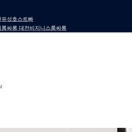
 대전유성호스트빠
퍼블릭룸싸롱 대전비지니스룸싸롱
싸