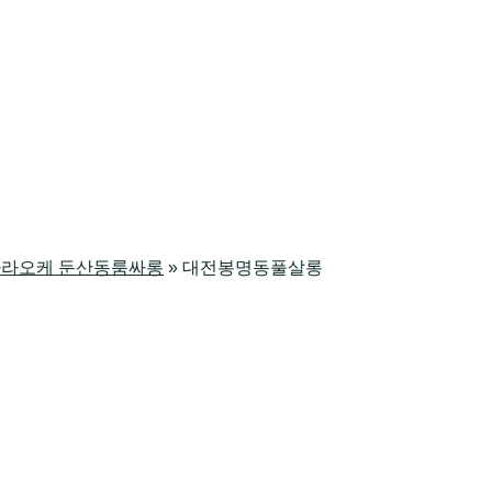
릭가라오케 둔산동룸싸롱
»
대전봉명동풀살롱