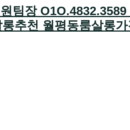
장 O1O.4832.35
살롱추천 월평동룸살롱가