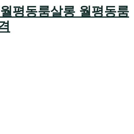
89 월평동룸살롱 월평동룸
격