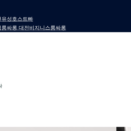
 대전유성호스트빠
퍼블릭룸싸롱 대전비지니스룸싸롱
싸