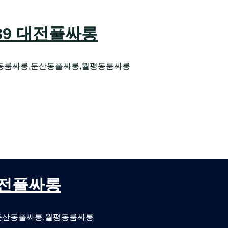
589 대전풀싸롱
동룸싸롱,둔산동풀싸롱,월평동룸싸롱
오케 대전유성호스트빠
대전퍼블릭룸싸롱 대전비지니스룸싸롱
 대전풀싸롱
둔산동풀싸롱,월평동룸싸롱