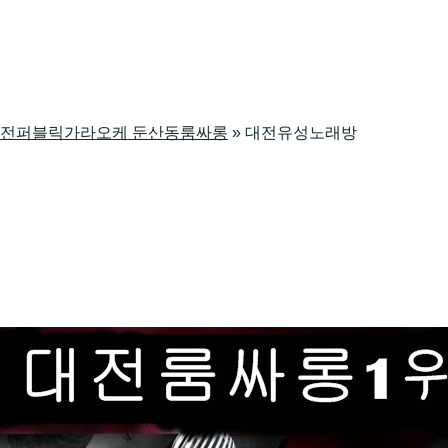
싸롱 대전퍼블릭가라오케 둔산동룸싸롱
»
대전유성노래방