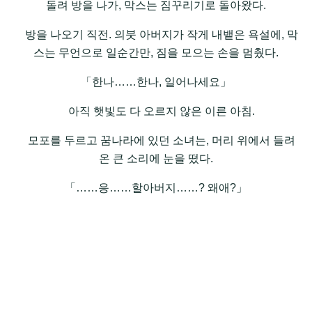
돌려 방을 나가, 막스는 짐꾸리기로 돌아왔다.
방을 나오기 직전. 의붓 아버지가 작게 내뱉은 욕설에, 막
스는 무언으로 일순간만, 짐을 모으는 손을 멈췄다.
「한나……한나, 일어나세요」
아직 햇빛도 다 오르지 않은 이른 아침.
모포를 두르고 꿈나라에 있던 소녀는, 머리 위에서 들려
온 큰 소리에 눈을 떴다.
「……응……할아버지……? 왜애?」