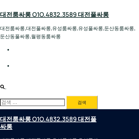
Skip
to
대전룸싸롱 O1O.4832.3589 대전풀싸롱
content
대전룸싸롱,대전풀싸롱,유성룸싸롱,유성풀싸롱,둔산동룸싸롱,
둔산동풀싸롱,월평동룸싸롱
대전호빠 O1O.4832.3589 대전유성텍가라오케 대전유성
호스트빠
대전룸싸롱 O1O.4832.3589 대전노래방 대전퍼블릭룸싸
롱 대전비지니스룸싸롱
Search
검
색:
대전룸싸롱 O1O.4832.3589 대전풀
싸롱