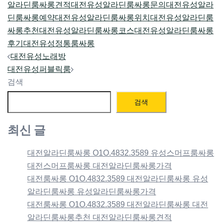
알라딘룸싸롱견적
대전유성알라딘룸싸롱문의
대전유성알라
딘룸싸롱예약
대전유성알라딘룸싸롱위치
대전유성알라딘룸
싸롱추천
대전유성알라딘룸싸롱코스
대전유성알라딘룸싸롱
후기
대전유성정통룸싸롱
Post
대전유성노래방
navigation
대전유성퍼블릭룸
검색
검색
최신 글
대전알라딘룸싸롱 O1O.4832.3589 유성스머프룸싸롱
대전스머프룸싸롱 대전알라딘룸싸롱가격
대전룸싸롱 O1O.4832.3589 대전알라딘룸싸롱 유성
알라딘룸싸롱 유성알라딘룸싸롱가격
대전룸싸롱 O1O.4832.3589 대전알라딘룸싸롱 대전
알라딘룸싸롱추천 대전알라딘룸싸롱견적