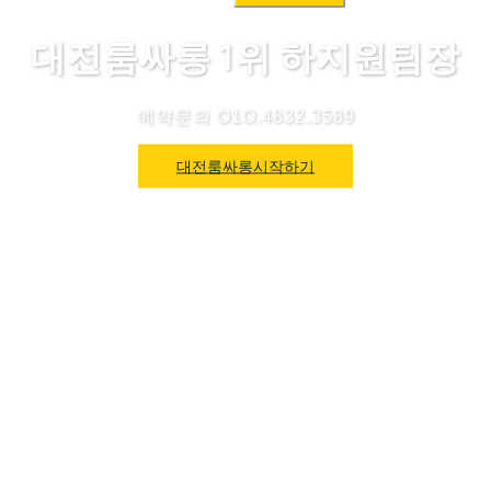
색:
대전룸싸롱 1위 하지원팀장
예약문의 O1O.4832.3589
대전룸싸롱시작하기