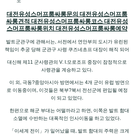
오
대전유성스머프룸싸롱문의 대전유성스머프룸
싸롱견적 대전유성스머프룸싸롱코스 대전유성
스머프룸싸롱위치 대전유성스머프룸싸롱예약
발트군관구에 관해서는, 서전에서 연안부의 도시가 유린된
책임이 추궁 당해 군관구 사령 쿠즈네초프 대장이 해직 되어
대신해 제11 군사령관의 V. I.모로조프 중장이 잠정적으로
사령관을 계승하고 있다.
이 외, 극동?중앙아시아 방면에서는 4개 군이 유럽 방면으
로 이동중이며, 이것들은 북부?북서 전선군에 편입될 예정
이 되고 있었다.
한편으로 해군 부대는 어떨까라고 하면, 이쪽은 발트 함대
소멸에 수반하는 대폭적인 인사이동을 하고 있었다.
「이세계 전이」가 일어났을 때, 발트 함대의 주력은 크게