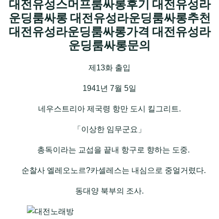
대전유성스머프룸싸롱후기 대전유성라
운딩룸싸롱 대전유성라운딩룸싸롱추천
대전유성라운딩룸싸롱가격 대전유성라
운딩룸싸롱문의
제13화 출입
1941년 7월 5일
네우스트리아 제국령 항만 도시 킬그리트.
「이상한 임무군요」
총독이라는 교섭을 끝내 항구로 향하는 도중.
순찰사 엘레오노르?카셀레스는 내심으로 중얼거렸다.
동대양 북부의 조사.