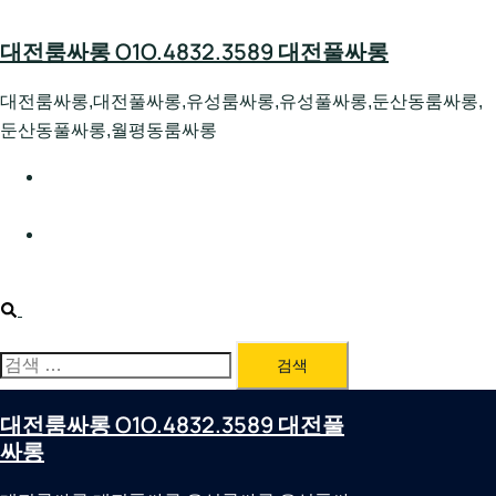
Skip
to
대전룸싸롱 O1O.4832.3589 대전풀싸롱
content
대전룸싸롱,대전풀싸롱,유성룸싸롱,유성풀싸롱,둔산동룸싸롱,
둔산동풀싸롱,월평동룸싸롱
대전호빠 O1O.4832.3589 대전유성텍가라오케 대전유성
호스트빠
대전룸싸롱 O1O.4832.3589 대전노래방 대전퍼블릭룸싸
롱 대전비지니스룸싸롱
Search
검
색:
대전룸싸롱 O1O.4832.3589 대전풀
싸롱