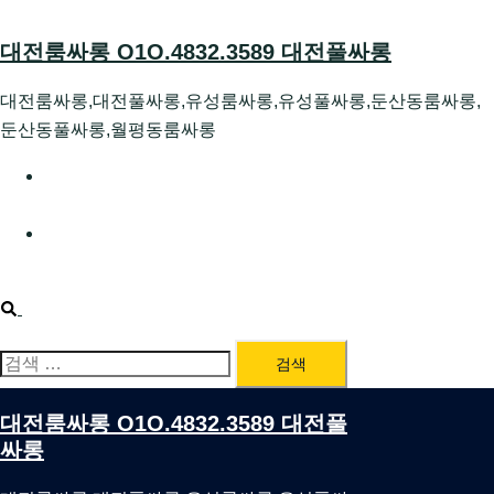
Skip
to
대전룸싸롱 O1O.4832.3589 대전풀싸롱
content
대전룸싸롱,대전풀싸롱,유성룸싸롱,유성풀싸롱,둔산동룸싸롱,
둔산동풀싸롱,월평동룸싸롱
대전호빠 O1O.4832.3589 대전유성텍가라오케 대전유성
호스트빠
대전룸싸롱 O1O.4832.3589 대전노래방 대전퍼블릭룸싸
롱 대전비지니스룸싸롱
Search
검
색:
대전룸싸롱 O1O.4832.3589 대전풀
싸롱