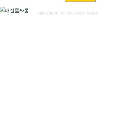
색:
예약문의 O1O.4832.3589
대전룸싸롱시작하기