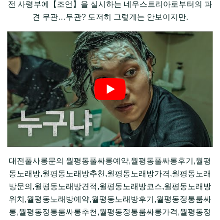
전 사령부에【조언】을 실시하는 네우스트리아로부터의 파
견 무관…무관? 도저히 그렇게는 안보이지만.
대전풀사롱문의 월평동풀싸롱예약,월평동풀싸롱후기,월평
동노래방,월평동노래방추천,월평동노래방가격,월평동노래
방문의,월평동노래방견적,월평동노래방코스,월평동노래방
위치,월평동노래방예약,월평동노래방후기,월평동정통룸싸
롱,월평동정통룸싸롱추천,월평동정통룸싸롱가격,월평동정