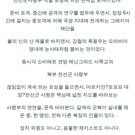
전선군사령부 직할 포병에 의한 면제압 포격이었다.
준비 포격. 중간에 공격의 연구를 염두에 두면서, 장장 6시
간에 걸치는 중포격에 의해 국경 지대에 전개하는 그레키아
제단을
불의 신의 산 제물로 바치면서, 강철의 폭풍우는 모라비아
영내에 눈사태처럼 붐비는 것이었다.
동시각 소비에트 연방 레닌그라드 서쪽교외
북부 전선군 사령부
끊임없이 계속 되는 포성을 들으면서, 마르키안?포포프 대
장?전선군 사령은 책상에 넓힌 지도를 바라보는
사령부의 면면을, 문득 바라본다. 갈색의 군복이 실내를 채
운 중, 한 명만, 전혀 다른 복장의 인물이 있다.
정치 위원도 아니고, 음울한 체키스트도 아니다.