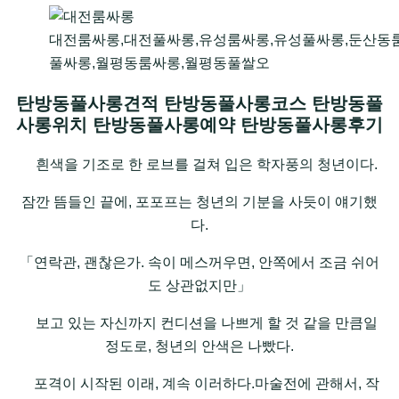
대전룸싸롱,대전풀싸롱,유성룸싸롱,유성풀싸롱,둔산동
풀싸롱,월평동룸싸롱,월평동풀쌀오
탄방동풀사롱견적 탄방동풀사롱코스 탄방동풀
사롱위치 탄방동풀사롱예약 탄방동풀사롱후기
흰색을 기조로 한 로브를 걸쳐 입은 학자풍의 청년이다.
잠깐 뜸들인 끝에, 포포프는 청년의 기분을 사듯이 얘기했
다.
「연락관, 괜찮은가. 속이 메스꺼우면, 안쪽에서 조금 쉬어
도 상관없지만」
보고 있는 자신까지 컨디션을 나쁘게 할 것 같을 만큼일
정도로, 청년의 안색은 나빴다.
포격이 시작된 이래, 계속 이러하다.마술전에 관해서, 작