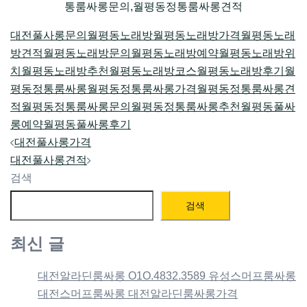
통룸싸롱문의,월평동정통룸싸롱견적
대전풀사롱문의
월평동노래방
월평동노래방가격
월평동노래
방견적
월평동노래방문의
월평동노래방예약
월평동노래방위
치
월평동노래방추천
월평동노래방코스
월평동노래방후기
월
평동정통룸싸롱
월평동정통룸싸롱가격
월평동정통룸싸롱견
적
월평동정통룸싸롱문의
월평동정통룸싸롱추천
월평동풀싸
롱예약
월평동풀싸롱후기
Post
대전풀사롱가격
navigation
대전풀사롱견적
검색
검색
최신 글
대전알라딘룸싸롱 O1O.4832.3589 유성스머프룸싸롱
대전스머프룸싸롱 대전알라딘룸싸롱가격