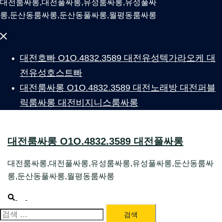
대전룸싸롱,대전풀싸롱,유성룸싸롱,유성풀싸
롱,둔산동룸싸롱,둔산동풀싸롱,월평동룸싸롱
Close
menu
대전호빠 O1O.4832.3589 대전유성텍가라오케 대
전유성호스트빠
대전룸싸롱 O1O.4832.3589 대전노래방 대전퍼블
릭룸싸롱 대전비지니스룸싸롱
대전룸싸롱 O1O.4832.3589 대전풀싸롱
대전룸싸롱,대전풀싸롱,유성룸싸롱,유성풀싸롱,둔산동룸싸
롱,둔산동풀싸롱,월평동룸싸롱
Search
Toggle
menu
대전룸싸롱 1위 하지원팀장
검