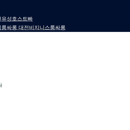
 대전유성호스트빠
퍼블릭룸싸롱 대전비지니스룸싸롱
싸