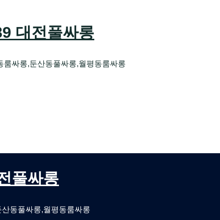
589 대전풀싸롱
동룸싸롱,둔산동풀싸롱,월평동룸싸롱
오케 대전유성호스트빠
대전퍼블릭룸싸롱 대전비지니스룸싸롱
 대전풀싸롱
둔산동풀싸롱,월평동룸싸롱