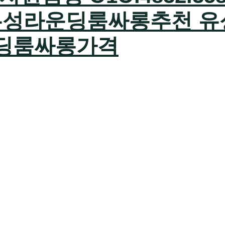
유성라운딩룸싸롱추천 유
딩룸싸롱가격