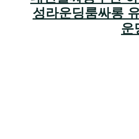
성라운딩룸싸롱 
운