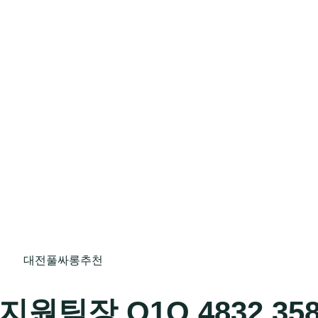
대전풀싸롱추천
팀장 O1O.4832.358