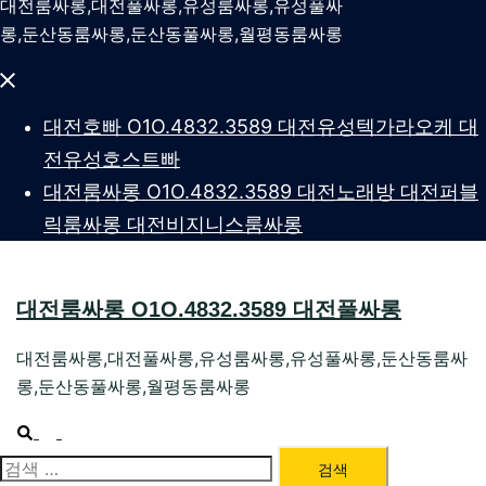
대전룸싸롱,대전풀싸롱,유성룸싸롱,유성풀싸
롱,둔산동룸싸롱,둔산동풀싸롱,월평동룸싸롱
Close
menu
대전호빠 O1O.4832.3589 대전유성텍가라오케 대
전유성호스트빠
대전룸싸롱 O1O.4832.3589 대전노래방 대전퍼블
릭룸싸롱 대전비지니스룸싸롱
대전룸싸롱 O1O.4832.3589 대전풀싸롱
대전룸싸롱,대전풀싸롱,유성룸싸롱,유성풀싸롱,둔산동룸싸
롱,둔산동풀싸롱,월평동룸싸롱
Search
Toggle
menu
검