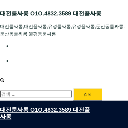
Skip
to
대전룸싸롱 O1O.4832.3589 대전풀싸롱
content
대전룸싸롱,대전풀싸롱,유성룸싸롱,유성풀싸롱,둔산동룸싸롱,
둔산동풀싸롱,월평동룸싸롱
대전호빠 O1O.4832.3589 대전유성텍가라오케 대전유성
호스트빠
대전룸싸롱 O1O.4832.3589 대전노래방 대전퍼블릭룸싸
롱 대전비지니스룸싸롱
Search
검
색:
대전룸싸롱 O1O.4832.3589 대전풀
싸롱