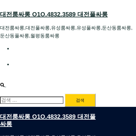
Skip
to
대전룸싸롱 O1O.4832.3589 대전풀싸롱
content
대전룸싸롱,대전풀싸롱,유성룸싸롱,유성풀싸롱,둔산동룸싸롱,
둔산동풀싸롱,월평동룸싸롱
대전호빠 O1O.4832.3589 대전유성텍가라오케 대전유성
호스트빠
대전룸싸롱 O1O.4832.3589 대전노래방 대전퍼블릭룸싸
롱 대전비지니스룸싸롱
Search
검
색:
대전룸싸롱 O1O.4832.3589 대전풀
싸롱