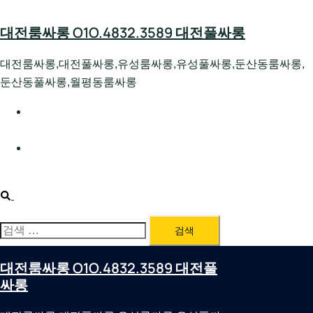
Skip
to
대전룸싸롱 O1O.4832.3589 대전풀싸롱
content
대전룸싸롱,대전풀싸롱,유성룸싸롱,유성풀싸롱,둔산동룸싸롱,
둔산동풀싸롱,월평동룸싸롱
대전호빠 O1O.4832.3589 대전유성텍가라오케 대전유성
호스트빠
대전룸싸롱 O1O.4832.3589 대전노래방 대전퍼블릭룸싸
롱 대전비지니스룸싸롱
Search
검
색:
대전룸싸롱 O1O.4832.3589 대전풀
싸롱