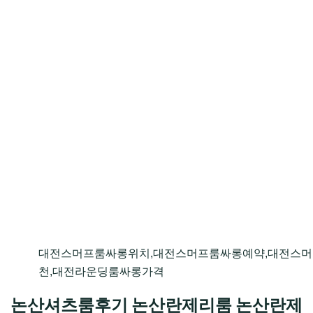
대전스머프룸싸롱위치,대전스머프룸싸롱예약,대전스
천,대전라운딩룸싸롱가격
논산셔츠룸후기 논산란제리룸 논산란제