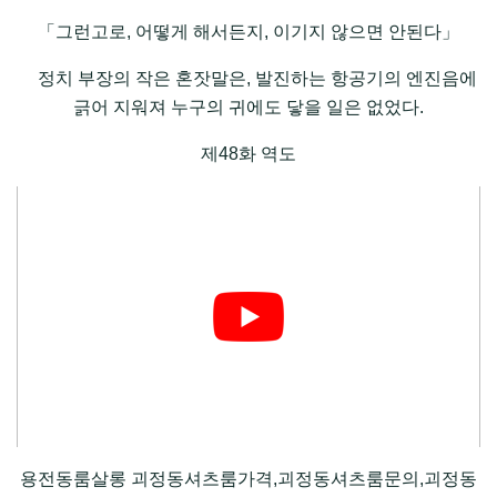
「그런고로, 어떻게 해서든지, 이기지 않으면 안된다」
정치 부장의 작은 혼잣말은, 발진하는 항공기의 엔진음에
긁어 지워져 누구의 귀에도 닿을 일은 없었다.
제48화 역도
용전동룸살롱 괴정동셔츠룸가격,괴정동셔츠룸문의,괴정동