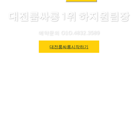
색:
대전룸싸롱 1위 하지원팀장
예약문의 O1O.4832.3589
대전룸싸롱시작하기