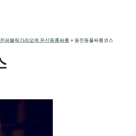
싸롱 대전퍼블릭가라오케 둔산동룸싸롱
»
용전동풀싸롱코스
스