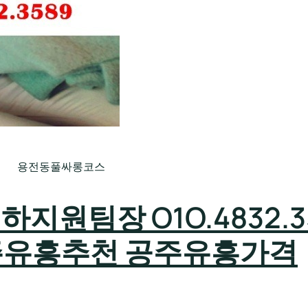
용전동풀싸롱코스
원팀장 O1O.4832.3
주유흥추천 공주유흥가격