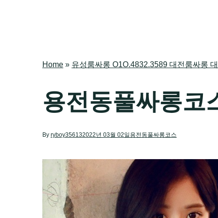
Home
»
유성룸싸롱 O1O.4832.3589 대전룸
용전동풀싸롱코
By
ryboy35613
2022년 03월 02일
용전동풀싸롱코스