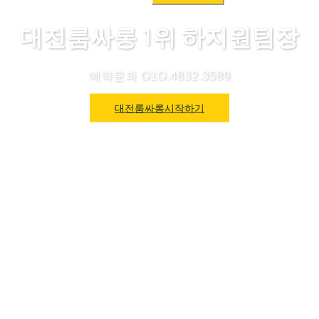
색:
대전룸싸롱 1위 하지원팀장
예약문의 O1O.4832.3589
대전룸싸롱시작하기