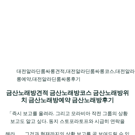
대전알라딘룸싸롱견적,대전알라딘룸싸롱코스,대전알라
롱예약,대전알라딘룸싸롱후기
금산노래방견적 금산노래방코스 금산노래방위
치 금산노래방예약 금산노래방후기
「즉시 보고를 올려라. 그리고 모라비아 작전 그룹의 상황
보고도 알고 싶다. 동지 스토포라토프와 시급히 연락을
해라……그것과 현재까지의 상황 보고를 곧 보여드릴 수 있