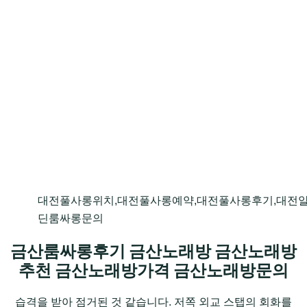
대전풀사롱위치,대전풀사롱예약,대전풀사롱후기,대전
딘룸싸롱문의
금산룸싸롱후기 금산노래방 금산노래방
추천 금산노래방가격 금산노래방문의
습격을 받아 점거된 것 같습니다. 저쪽 외교 스탭의 회화를