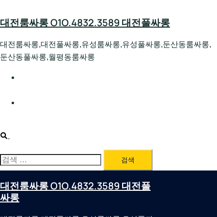
Skip
to
대전룸싸롱 O1O.4832.3589 대전풀싸롱
content
대전룸싸롱,대전풀싸롱,유성룸싸롱,유성풀싸롱,둔산동룸싸롱,
둔산동풀싸롱,월평동룸싸롱
대전호빠 O1O.4832.3589 대전유성텍가라오케 대전유성
호스트빠
대전룸싸롱 O1O.4832.3589 대전노래방 대전퍼블릭룸싸
롱 대전비지니스룸싸롱
Search
검
색:
대전룸싸롱 O1O.4832.3589 대전풀
싸롱