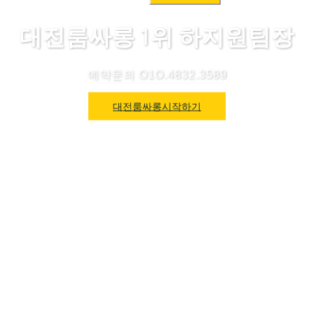
색:
대전룸싸롱 1위 하지원팀장
예약문의 O1O.4832.3589
대전룸싸롱시작하기