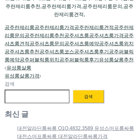
주란제리룸추천,공주란제리룸가격,공주란제리룸문의,공주
란제리룸견적,
공주란제리룸
공주란제리룸가격
공주란제리룸견적
공주란제
리룸문의
공주란제리룸추천
공주셔츠룸
공주셔츠룸가격
공주
셔츠룸견적
공주셔츠룸문의
공주셔츠룸예약
공주셔츠룸위치
공주셔츠룸추천
공주셔츠룸코스
공주셔츠룸후기
공주퍼블릭
룸예약
공주퍼블릭룸위치
공주퍼블릭룸후기
유성룸살롱추천
Post
유성룸살롱
navigation
유성룸살롱가격
검색
검색
최신 글
대전알라딘룸싸롱 O1O.4832.3589 유성스머프룸싸롱
대전스머프룸싸롱 대전알라딘룸싸롱가격