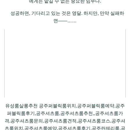
에게는 맡길 수 없는 중요한 임무다.
성공하면, 기다리고 있는 것은 영달. 하지만, 만약 실패하
면――……
유성룸살롱추천 공주퍼블릭룸위치,공주퍼블릭룸예약,공주
퍼블릭룸후기,공주셔츠룸,공주셔츠룸추천,,공주셔츠룸가
격,공주셔츠룸문의,공주셔츠룸견적,공주셔츠룸코스,공주셔
츠룸위치,공주셔츠룸예약,공주셔츠룸후기,공주란제리룸,공