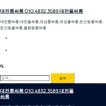
Skip
to
대전룸싸롱 O1O.4832.3589 대전풀싸롱
content
대전룸싸롱,대전풀싸롱,유성룸싸롱,유성풀싸롱,둔산동룸싸롱,
둔산동풀싸롱,월평동룸싸롱
대전호빠 O1O.4832.3589 대전유성텍가라오케 대전유성
호스트빠
대전룸싸롱 O1O.4832.3589 대전노래방 대전퍼블릭룸싸
롱 대전비지니스룸싸롱
Search
검
색:
대전룸싸롱 O1O.4832.3589 대전풀
싸롱