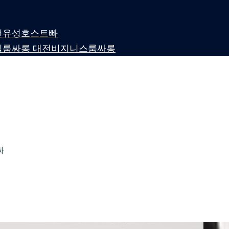
 대전유성호스트빠
퍼블릭룸싸롱 대전비지니스룸싸롱
싸