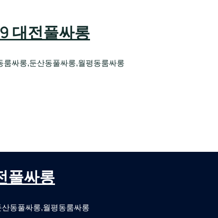
589 대전풀싸롱
동룸싸롱,둔산동풀싸롱,월평동룸싸롱
오케 대전유성호스트빠
대전퍼블릭룸싸롱 대전비지니스룸싸롱
 대전풀싸롱
둔산동풀싸롱,월평동룸싸롱