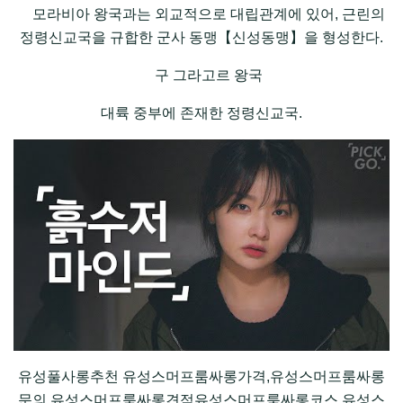
모라비아 왕국과는 외교적으로 대립관계에 있어, 근린의
정령신교국을 규합한 군사 동맹【신성동맹】을 형성한다.
구 그라고르 왕국
대륙 중부에 존재한 정령신교국.
유성풀사롱추천 유성스머프룸싸롱가격,유성스머프룸싸롱
문의,유성스머프룸싸롱견적유성스머프룸싸롱코스,유성스