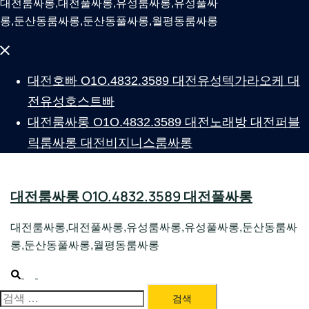
대전룸싸롱,대전풀싸롱,유성룸싸롱,유성풀싸
롱,둔산동룸싸롱,둔산동풀싸롱,월평동룸싸롱
Close
menu
대전호빠 O1O.4832.3589 대전유성텍가라오케 대
전유성호스트빠
대전룸싸롱 O1O.4832.3589 대전노래방 대전퍼블
릭룸싸롱 대전비지니스룸싸롱
대전룸싸롱 O1O.4832.3589 대전풀싸롱
대전룸싸롱,대전풀싸롱,유성룸싸롱,유성풀싸롱,둔산동룸싸
롱,둔산동풀싸롱,월평동룸싸롱
Search
Toggle
menu
대전룸싸롱 1위 하지원팀장
검