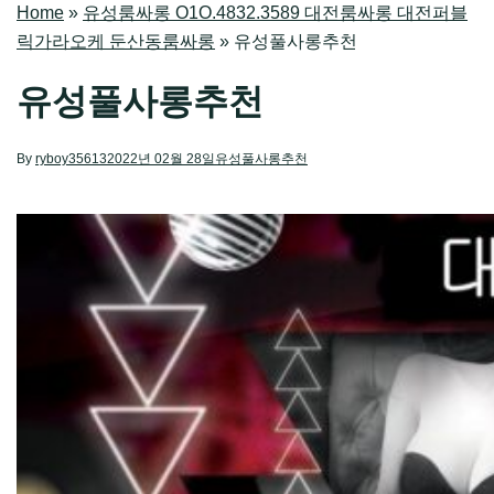
Home
»
유성룸싸롱 O1O.4832.3589 대전룸싸롱 대전퍼블
릭가라오케 둔산동룸싸롱
»
유성풀사롱추천
유성풀사롱추천
By
ryboy35613
2022년 02월 28일
유성풀사롱추천