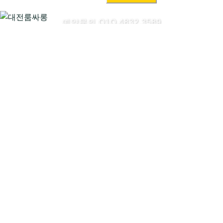
색:
예약문의 O1O.4832.3589
대전룸싸롱시작하기