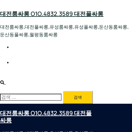
Skip
to
대전룸싸롱 O1O.4832.3589 대전풀싸롱
content
대전룸싸롱,대전풀싸롱,유성룸싸롱,유성풀싸롱,둔산동룸싸롱,
둔산동풀싸롱,월평동룸싸롱
대전호빠 O1O.4832.3589 대전유성텍가라오케 대전유성
호스트빠
대전룸싸롱 O1O.4832.3589 대전노래방 대전퍼블릭룸싸
롱 대전비지니스룸싸롱
Search
검
색:
대전룸싸롱 O1O.4832.3589 대전풀
싸롱