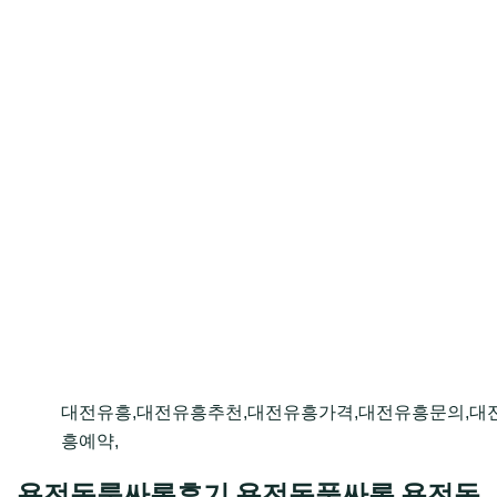
대전유흥,대전유흥추천,대전유흥가격,대전유흥문의,대
흥예약,
용전동룸싸롱후기 용전동풀싸롱 용전동