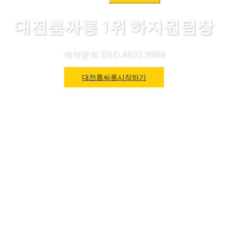
색:
대전룸싸롱 1위 하지원팀장
예약문의 O1O.4832.3589
대전룸싸롱시작하기