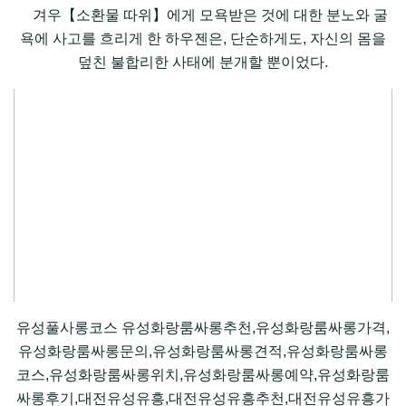
겨우【소환물 따위】에게 모욕받은 것에 대한 분노와 굴
욕에 사고를 흐리게 한 하우젠은, 단순하게도, 자신의 몸을
덮친 불합리한 사태에 분개할 뿐이었다.
유성풀사롱코스 유성화랑룸싸롱추천,유성화랑룸싸롱가격,
유성화랑룸싸롱문의,유성화랑룸싸롱견적,유성화랑룸싸롱
코스,유성화랑룸싸롱위치,유성화랑룸싸롱예약,유성화랑룸
싸롱후기,대전유성유흥,대전유성유흥추천,대전유성유흥가