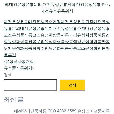
격,대전유성유흥문의,대전유성유흥견적,대전유성유흥코스,
대전유성유흥위치
대전유성유흥
대전유성유흥가격
대전유성유흥견적
대전유성
유흥문의
대전유성유흥위치
대전유성유흥추천
대전유성유흥
코스
유성풀사롱코스
유성화랑룸싸롱가격
유성화랑룸싸롱견
적
유성화랑룸싸롱문의
유성화랑룸싸롱예약
유성화랑룸싸롱
위치
유성화랑룸싸롱추천
유성화랑룸싸롱코스
유성화랑룸싸
롱후기
Post
유성풀사롱견적
navigation
유성풀사롱위치
검색
검색
최신 글
대전알라딘룸싸롱 O1O.4832.3589 유성스머프룸싸롱