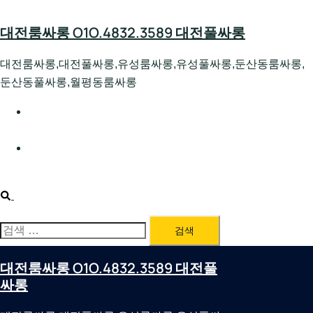
Skip
to
대전룸싸롱 O1O.4832.3589 대전풀싸롱
content
대전룸싸롱,대전풀싸롱,유성룸싸롱,유성풀싸롱,둔산동룸싸롱,
둔산동풀싸롱,월평동룸싸롱
대전호빠 O1O.4832.3589 대전유성텍가라오케 대전유성
호스트빠
대전룸싸롱 O1O.4832.3589 대전노래방 대전퍼블릭룸싸
롱 대전비지니스룸싸롱
Search
검
색:
대전룸싸롱 O1O.4832.3589 대전풀
싸롱