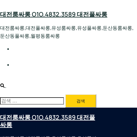
Skip
to
대전룸싸롱 O1O.4832.3589 대전풀싸롱
content
대전룸싸롱,대전풀싸롱,유성룸싸롱,유성풀싸롱,둔산동룸싸롱,
둔산동풀싸롱,월평동룸싸롱
대전호빠 O1O.4832.3589 대전유성텍가라오케 대전유성
호스트빠
대전룸싸롱 O1O.4832.3589 대전노래방 대전퍼블릭룸싸
롱 대전비지니스룸싸롱
Search
검
색:
대전룸싸롱 O1O.4832.3589 대전풀
싸롱