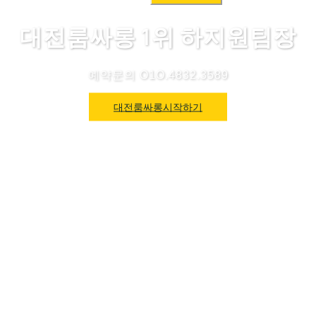
색:
대전룸싸롱 1위 하지원팀장
예약문의 O1O.4832.3589
대전룸싸롱시작하기