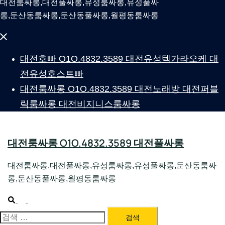
대전룸싸롱,대전풀싸롱,유성룸싸롱,유성풀싸
롱,둔산동룸싸롱,둔산동풀싸롱,월평동룸싸롱
Close
menu
대전호빠 O1O.4832.3589 대전유성텍가라오케 대
전유성호스트빠
대전룸싸롱 O1O.4832.3589 대전노래방 대전퍼블
릭룸싸롱 대전비지니스룸싸롱
대전룸싸롱 O1O.4832.3589 대전풀싸롱
대전룸싸롱,대전풀싸롱,유성룸싸롱,유성풀싸롱,둔산동룸싸
롱,둔산동풀싸롱,월평동룸싸롱
Search
Toggle
menu
검