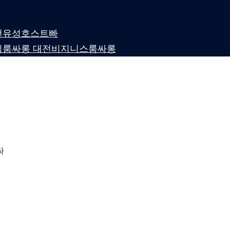
 대전유성호스트빠
퍼블릭룸싸롱 대전비지니스룸싸롱
싸