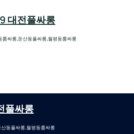
589 대전풀싸롱
동룸싸롱,둔산동풀싸롱,월평동룸싸롱
오케 대전유성호스트빠
대전퍼블릭룸싸롱 대전비지니스룸싸롱
 대전풀싸롱
둔산동풀싸롱,월평동룸싸롱