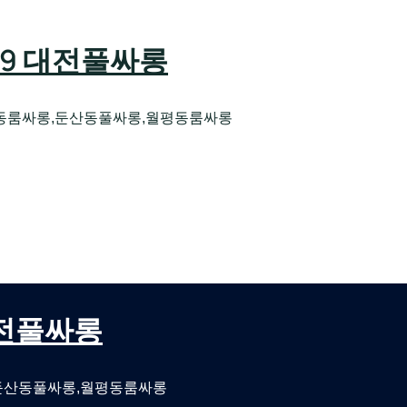
589 대전풀싸롱
동룸싸롱,둔산동풀싸롱,월평동룸싸롱
오케 대전유성호스트빠
대전퍼블릭룸싸롱 대전비지니스룸싸롱
 대전풀싸롱
둔산동풀싸롱,월평동룸싸롱