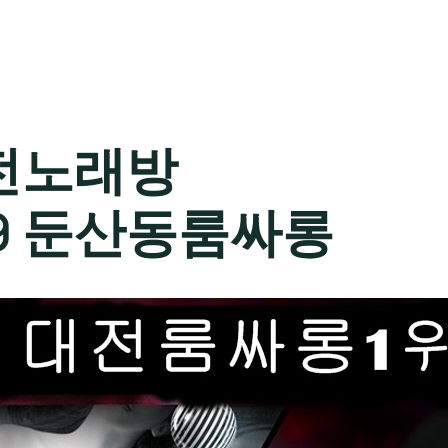
전노래방
589 둔산동룸싸롱