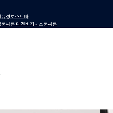
 대전유성호스트빠
퍼블릭룸싸롱 대전비지니스룸싸롱
싸