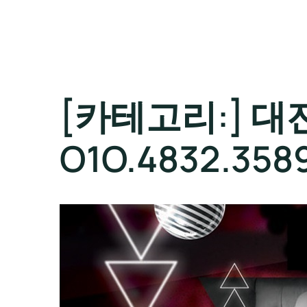
[카테고리:]
대
O1O.4832.3