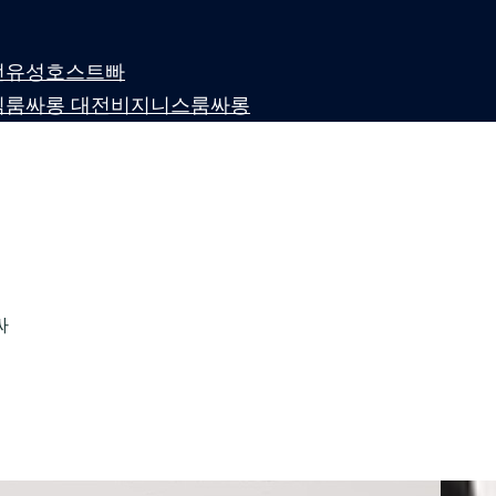
 대전유성호스트빠
퍼블릭룸싸롱 대전비지니스룸싸롱
싸