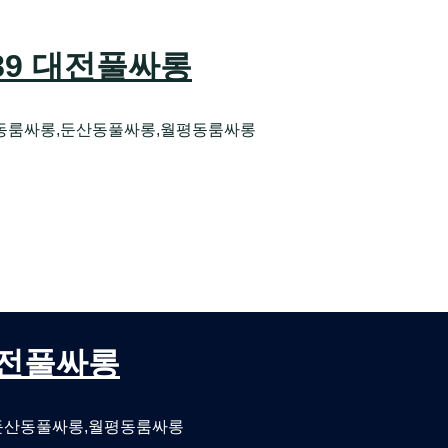
589 대전풀싸롱
동룸싸롱,둔산동풀싸롱,월평동룸싸롱
오케 대전유성호스트빠
대전퍼블릭룸싸롱 대전비지니스룸싸롱
 대전풀싸롱
둔산동풀싸롱,월평동룸싸롱