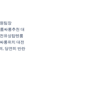
지원팀장
탑텐룸싸롱추천 대
대전유성탑텐룸
싸롱위치 대전
, 당연히 반란