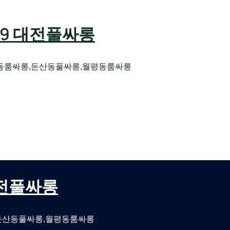
589 대전풀싸롱
동룸싸롱,둔산동풀싸롱,월평동룸싸롱
오케 대전유성호스트빠
대전퍼블릭룸싸롱 대전비지니스룸싸롱
 대전풀싸롱
둔산동풀싸롱,월평동룸싸롱