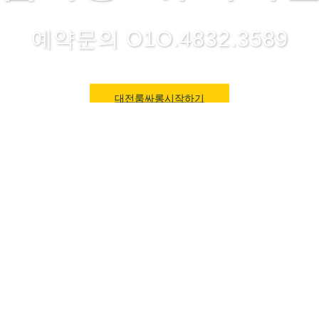
예약문의 O1O.4832.3589
대전룸싸롱시작하기