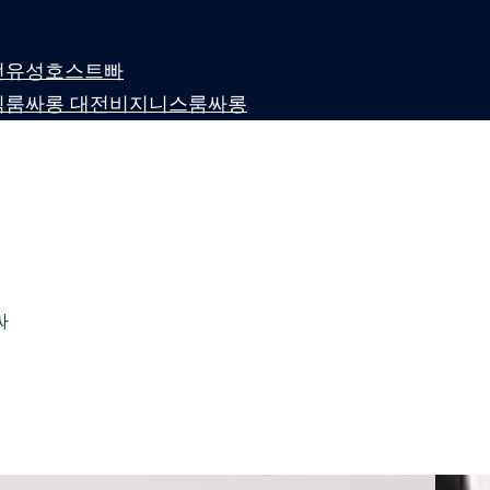
 대전유성호스트빠
퍼블릭룸싸롱 대전비지니스룸싸롱
싸