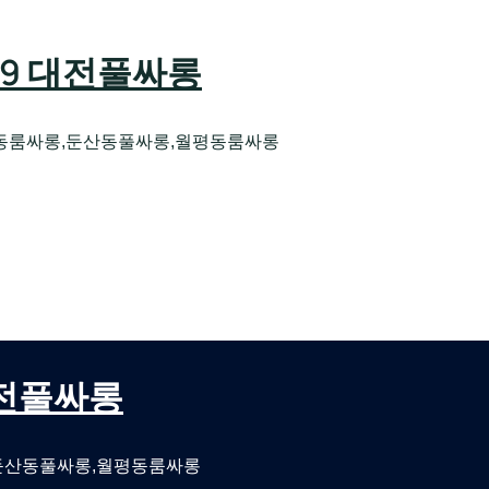
589 대전풀싸롱
동룸싸롱,둔산동풀싸롱,월평동룸싸롱
오케 대전유성호스트빠
대전퍼블릭룸싸롱 대전비지니스룸싸롱
 대전풀싸롱
둔산동풀싸롱,월평동룸싸롱