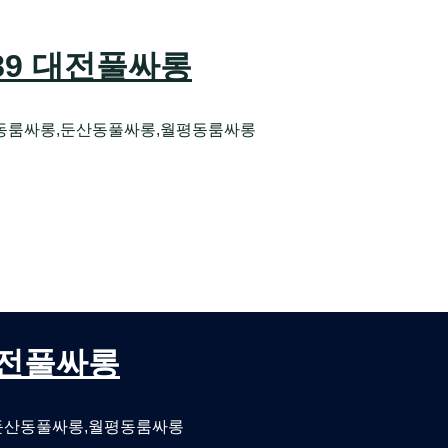
589 대전풀싸롱
동룸싸롱,둔산동풀싸롱,월평동룸싸롱
오케 대전유성호스트빠
대전퍼블릭룸싸롱 대전비지니스룸싸롱
 대전풀싸롱
둔산동풀싸롱,월평동룸싸롱