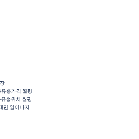
장
평동유흥가격 월평
동유흥위치 월평
태만 일어나지