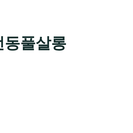
전동풀살롱