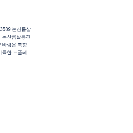
3589 논산룸살
의 논산룸살롱견
 바람은 북향
이륙한 트폴레