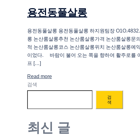
용전동풀살롱
용전동풀살롱 용전동풀살롱 하지원팀장 O1O.4832.
롱 논산룸살롱추천 논산룸살롱가격 논산룸살롱문
적 논산룸살롱코스 논산룸살롱위치 논산룸살롱예약
이었다. 바람이 불어 오는 쪽을 향하여 활주로를 
프 […]
Read more
검색
검
색
최신 글