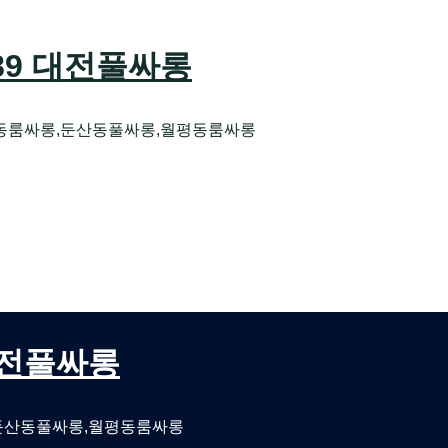
589 대전풀싸롱
동룸싸롱,둔산동풀싸롱,월평동룸싸롱
오케 대전유성호스트빠
대전퍼블릭룸싸롱 대전비지니스룸싸롱
 대전풀싸롱
둔산동풀싸롱,월평동룸싸롱