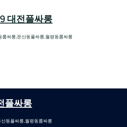
589 대전풀싸롱
동룸싸롱,둔산동풀싸롱,월평동룸싸롱
오케 대전유성호스트빠
대전퍼블릭룸싸롱 대전비지니스룸싸롱
 대전풀싸롱
둔산동풀싸롱,월평동룸싸롱