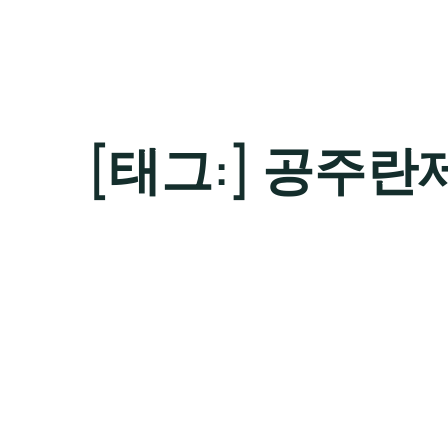
[태그:]
공주란