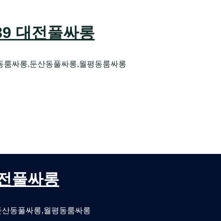
589 대전풀싸롱
동룸싸롱,둔산동풀싸롱,월평동룸싸롱
오케 대전유성호스트빠
대전퍼블릭룸싸롱 대전비지니스룸싸롱
 대전풀싸롱
둔산동풀싸롱,월평동룸싸롱