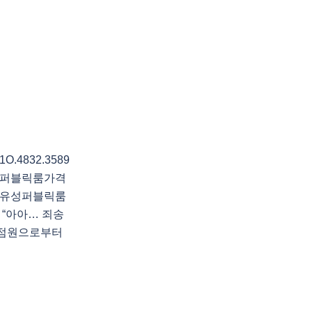
4832.3589
성퍼블릭룸가격
전유성퍼블릭룸
“아아… 죄송
 점원으로부터