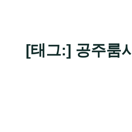
[태그:]
공주룸