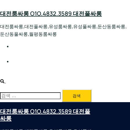
Skip
to
대전룸싸롱 O1O.4832.3589 대전풀싸롱
content
대전룸싸롱,대전풀싸롱,유성룸싸롱,유성풀싸롱,둔산동룸싸롱,
둔산동풀싸롱,월평동룸싸롱
대전호빠 O1O.4832.3589 대전유성텍가라오케 대전유성
호스트빠
대전룸싸롱 O1O.4832.3589 대전노래방 대전퍼블릭룸싸
롱 대전비지니스룸싸롱
Search
검
색:
대전룸싸롱 O1O.4832.3589 대전풀
싸롱