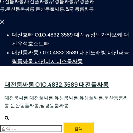
대전룸싸롱,대전풀싸롱,유성룸싸롱,유성풀싸
롱,둔산동룸싸롱,둔산동풀싸롱,월평동룸싸롱
Close
menu
대전호빠 O1O.4832.3589 대전유성텍가라오케 대
전유성호스트빠
대전룸싸롱 O1O.4832.3589 대전노래방 대전퍼블
릭룸싸롱 대전비지니스룸싸롱
대전룸싸롱 O1O.4832.3589 대전풀싸롱
대전룸싸롱,대전풀싸롱,유성룸싸롱,유성풀싸롱,둔산동룸싸
롱,둔산동풀싸롱,월평동룸싸롱
Search
Toggle
menu
대전룸싸롱 1위 하지원팀장
검