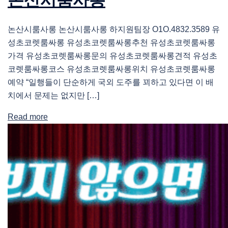
논산시룸사롱 논산시룸사롱 하지원팀장 O1O.4832.3589 유
성초코렛룸싸롱 유성초코렛룸싸롱추천 유성초코렛룸싸롱
가격 유성초코렛룸싸롱문의 유성초코렛룸싸롱견적 유성초
코렛룸싸롱코스 유성초코렛룸싸롱위치 유성초코렛룸싸롱
예약 “일행들이 단순하게 국외 도주를 꾀하고 있다면 이 배
치에서 문제는 없지만 […]
Read more