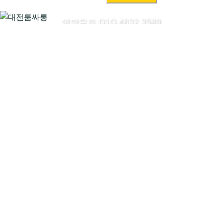
색:
예약문의 O1O.4832.3589
대전룸싸롱시작하기