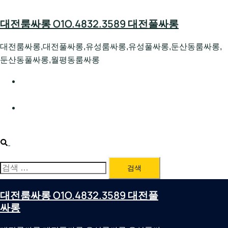
Skip
to
대전룸싸롱 O1O.4832.3589 대전풀싸롱
content
대전룸싸롱,대전풀싸롱,유성룸싸롱,유성풀싸롱,둔산동룸싸롱,
둔산동풀싸롱,월평동룸싸롱
대전호빠 O1O.4832.3589 대전유성텍가라오케 대전유성
호스트빠
대전룸싸롱 O1O.4832.3589 대전노래방 대전퍼블릭룸싸
롱 대전비지니스룸싸롱
Search
검
색:
대전룸싸롱 O1O.4832.3589 대전풀
싸롱