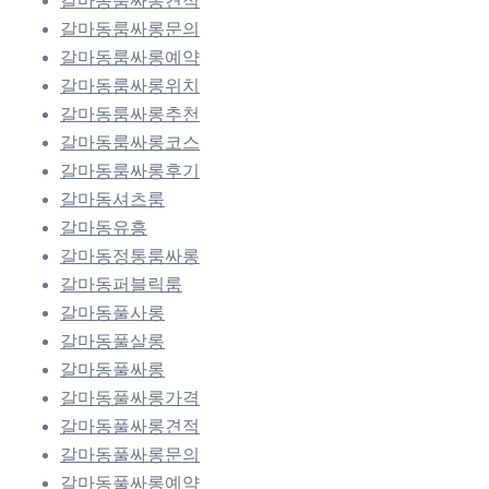
갈마동룸싸롱견적
갈마동룸싸롱문의
갈마동룸싸롱예약
갈마동룸싸롱위치
갈마동룸싸롱추천
갈마동룸싸롱코스
갈마동룸싸롱후기
갈마동셔츠룸
갈마동유흥
갈마동정통룸싸롱
갈마동퍼블릭룸
갈마동풀사롱
갈마동풀살롱
갈마동풀싸롱
갈마동풀싸롱가격
갈마동풀싸롱견적
갈마동풀싸롱문의
갈마동풀싸롱예약