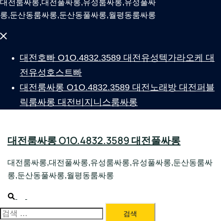
대전룸싸롱,대전풀싸롱,유성룸싸롱,유성풀싸
롱,둔산동룸싸롱,둔산동풀싸롱,월평동룸싸롱
Close
menu
대전호빠 O1O.4832.3589 대전유성텍가라오케 대
전유성호스트빠
대전룸싸롱 O1O.4832.3589 대전노래방 대전퍼블
릭룸싸롱 대전비지니스룸싸롱
대전룸싸롱 O1O.4832.3589 대전풀싸롱
대전룸싸롱,대전풀싸롱,유성룸싸롱,유성풀싸롱,둔산동룸싸
롱,둔산동풀싸롱,월평동룸싸롱
Search
Toggle
menu
검