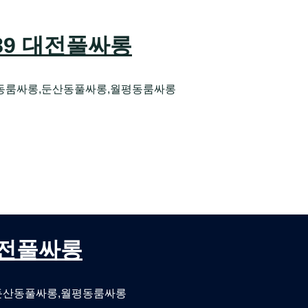
589 대전풀싸롱
동룸싸롱,둔산동풀싸롱,월평동룸싸롱
오케 대전유성호스트빠
대전퍼블릭룸싸롱 대전비지니스룸싸롱
 대전풀싸롱
둔산동풀싸롱,월평동룸싸롱