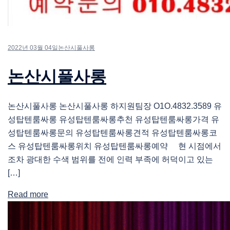
2022년 03월 04일
논산시풀사롱
논산시풀사롱
논산시풀사롱 논산시풀사롱 하지원팀장 O1O.4832.3589 유
성탑텐룸싸롱 유성탑텐룸싸롱추천 유성탑텐룸싸롱가격 유
성탑텐룸싸롱문의 유성탑텐룸싸롱견적 유성탑텐룸싸롱코
스 유성탑텐룸싸롱위치 유성탑텐룸싸롱예약 현 시점에서
조차 광대한 수색 범위를 전에 인력 부족에 허덕이고 있는
[…]
Read more