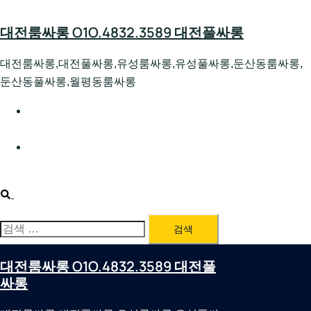
Skip
to
대전룸싸롱 O1O.4832.3589 대전풀싸롱
content
대전룸싸롱,대전풀싸롱,유성룸싸롱,유성풀싸롱,둔산동룸싸롱,
둔산동풀싸롱,월평동룸싸롱
대전호빠 O1O.4832.3589 대전유성텍가라오케 대전유성
호스트빠
대전룸싸롱 O1O.4832.3589 대전노래방 대전퍼블릭룸싸
롱 대전비지니스룸싸롱
Search
검
색:
대전룸싸롱 O1O.4832.3589 대전풀
싸롱