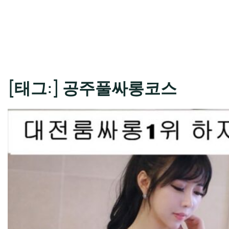
[태그:]
공주풀싸롱코스