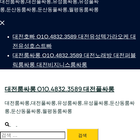
대전룸싸롱,대전풀싸롱,유성룸싸롱,유성풀싸
롱,둔산동룸싸롱,둔산동풀싸롱,월평동룸싸롱
Close
menu
대전호빠 O1O.4832.3589 대전유성텍가라오케 대
전유성호스트빠
대전룸싸롱 O1O.4832.3589 대전노래방 대전퍼블
릭룸싸롱 대전비지니스룸싸롱
대전룸싸롱 O1O.4832.3589 대전풀싸롱
대전룸싸롱,대전풀싸롱,유성룸싸롱,유성풀싸롱,둔산동룸싸
롱,둔산동풀싸롱,월평동룸싸롱
Search
Toggle
menu
검