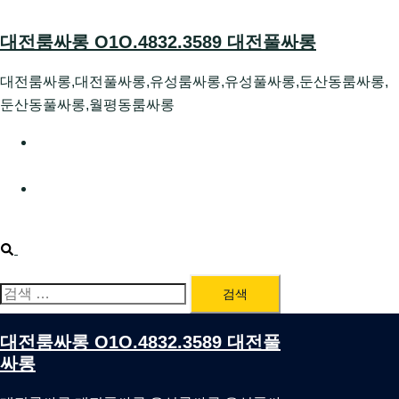
Skip
to
대전룸싸롱 O1O.4832.3589 대전풀싸롱
content
대전룸싸롱,대전풀싸롱,유성룸싸롱,유성풀싸롱,둔산동룸싸롱,
둔산동풀싸롱,월평동룸싸롱
대전호빠 O1O.4832.3589 대전유성텍가라오케 대전유성
호스트빠
대전룸싸롱 O1O.4832.3589 대전노래방 대전퍼블릭룸싸
롱 대전비지니스룸싸롱
Search
검
색:
대전룸싸롱 O1O.4832.3589 대전풀
싸롱