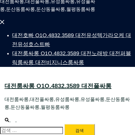
대전룸싸롱,대전풀싸롱,유성룸싸롱,유성풀싸
롱,둔산동룸싸롱,둔산동풀싸롱,월평동룸싸롱
Close
menu
대전호빠 O1O.4832.3589 대전유성텍가라오케 대
전유성호스트빠
대전룸싸롱 O1O.4832.3589 대전노래방 대전퍼블
릭룸싸롱 대전비지니스룸싸롱
대전룸싸롱 O1O.4832.3589 대전풀싸롱
대전룸싸롱,대전풀싸롱,유성룸싸롱,유성풀싸롱,둔산동룸싸
롱,둔산동풀싸롱,월평동룸싸롱
Search
Toggle
menu
검