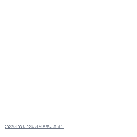
2022년 03월 02일
괴정동룸싸롱예약