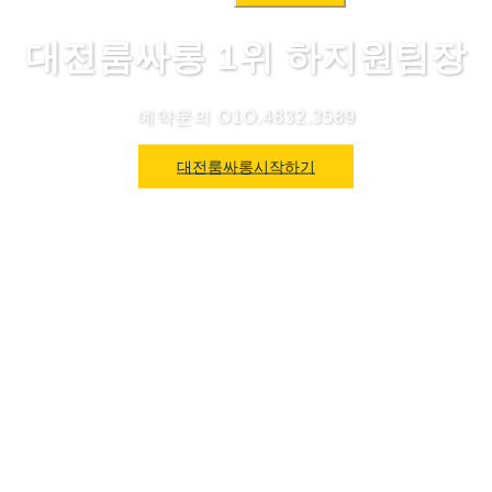
색:
대전룸싸롱 1위 하지원팀장
예약문의 O1O.4832.3589
대전룸싸롱시작하기