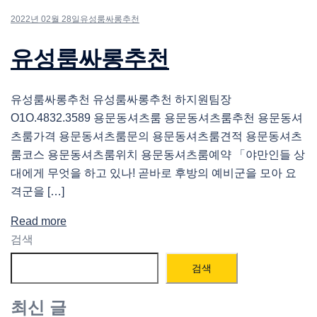
2022년 02월 28일
유성룸싸롱추천
유성룸싸롱추천
유성룸싸롱추천 유성룸싸롱추천 하지원팀장
O1O.4832.3589 용문동셔츠룸 용문동셔츠룸추천 용문동셔
츠룸가격 용문동셔츠룸문의 용문동셔츠룸견적 용문동셔츠
룸코스 용문동셔츠룸위치 용문동셔츠룸예약 「야만인들 상
대에게 무엇을 하고 있나! 곧바로 후방의 예비군을 모아 요
격군을 […]
Read more
검색
검색
최신 글