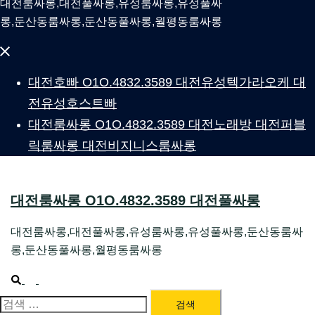
대전룸싸롱,대전풀싸롱,유성룸싸롱,유성풀싸
롱,둔산동룸싸롱,둔산동풀싸롱,월평동룸싸롱
Close
menu
대전호빠 O1O.4832.3589 대전유성텍가라오케 대
전유성호스트빠
대전룸싸롱 O1O.4832.3589 대전노래방 대전퍼블
릭룸싸롱 대전비지니스룸싸롱
대전룸싸롱 O1O.4832.3589 대전풀싸롱
대전룸싸롱,대전풀싸롱,유성룸싸롱,유성풀싸롱,둔산동룸싸
롱,둔산동풀싸롱,월평동룸싸롱
Search
Toggle
menu
대전룸싸롱 1위 하지원팀장
검