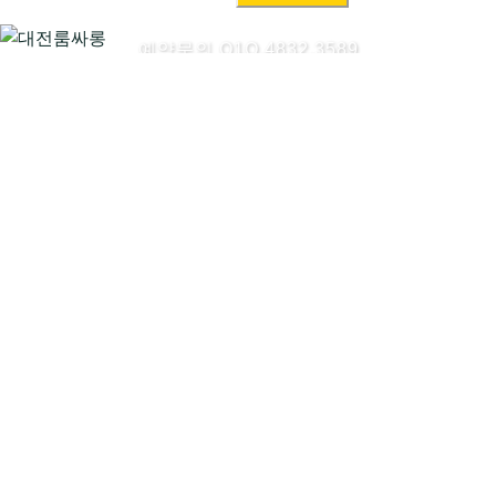
색:
예약문의 O1O.4832.3589
대전룸싸롱시작하기