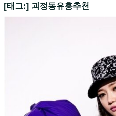
[태그:]
괴정동유흥추천