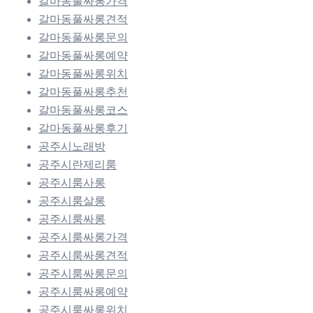
갈마동풀싸롱가격
갈마동풀싸롱견적
갈마동풀싸롱문의
갈마동풀싸롱예약
갈마동풀싸롱위치
갈마동풀싸롱추천
갈마동풀싸롱코스
갈마동풀싸롱후기
공주시노래방
공주시란제리룸
공주시룸사롱
공주시룸살롱
공주시룸싸롱
공주시룸싸롱가격
공주시룸싸롱견적
공주시룸싸롱문의
공주시룸싸롱예약
공주시룸싸롱위치