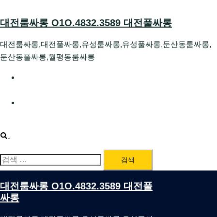
Skip
to
대전룸싸롱 O1O.4832.3589 대전풀싸롱
content
대전룸싸롱,대전풀싸롱,유성룸싸롱,유성풀싸롱,둔산동룸싸롱,
둔산동풀싸롱,월평동룸싸롱
대전호빠 O1O.4832.3589 대전유성텍가라오케 대전유성
호스트빠
대전룸싸롱 O1O.4832.3589 대전노래방 대전퍼블릭룸싸
롱 대전비지니스룸싸롱
Search
검
색:
대전룸싸롱 O1O.4832.3589 대전풀
싸롱