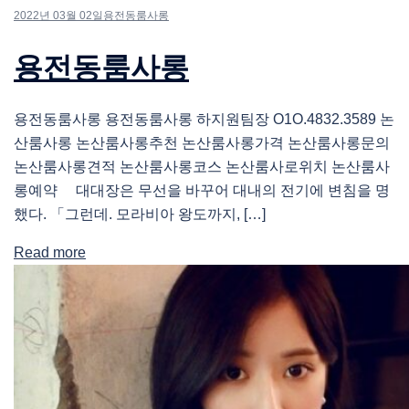
2022년 03월 02일
용전동룸사롱
용전동룸사롱
용전동룸사롱 용전동룸사롱 하지원팀장 O1O.4832.3589 논
산룸사롱 논산룸사롱추천 논산룸사롱가격 논산룸사롱문의
논산룸사롱견적 논산룸사롱코스 논산룸사로위치 논산룸사
롱예약 대대장은 무선을 바꾸어 대내의 전기에 변침을 명
했다. 「그런데. 모라비아 왕도까지, […]
Read more