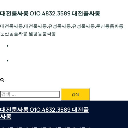
Skip
to
대전룸싸롱 O1O.4832.3589 대전풀싸롱
content
대전룸싸롱,대전풀싸롱,유성룸싸롱,유성풀싸롱,둔산동룸싸롱,
둔산동풀싸롱,월평동룸싸롱
대전호빠 O1O.4832.3589 대전유성텍가라오케 대전유성
호스트빠
대전룸싸롱 O1O.4832.3589 대전노래방 대전퍼블릭룸싸
롱 대전비지니스룸싸롱
Search
검
색:
대전룸싸롱 O1O.4832.3589 대전풀
싸롱