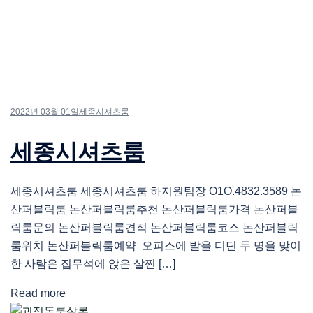
2022년 03월 01일
세종시셔츠룸
세종시셔츠룸
세종시셔츠룸 세종시셔츠룸 하지원팀장 O1O.4832.3589 논
산퍼블릭룸 논산퍼블릭룸추천 논산퍼블릭룸가격 논산퍼블
릭룸문의 논산퍼블릭룸견적 논산퍼블릭룸코스 논산퍼블릭
룸위치 논산퍼블릭룸예약 오피스에 발을 디딘 두 명을 맞이
한 사람은 집무석에 앉은 살찐 […]
Read more