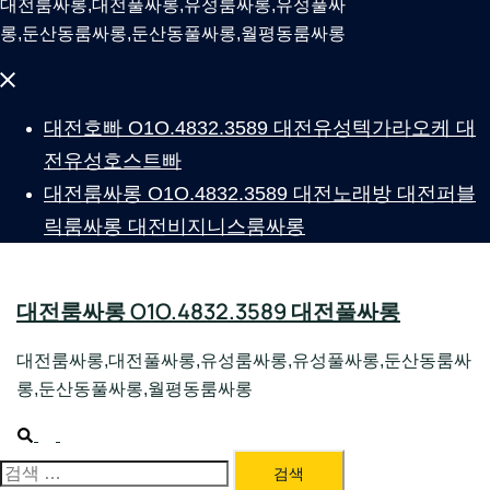
대전룸싸롱,대전풀싸롱,유성룸싸롱,유성풀싸
롱,둔산동룸싸롱,둔산동풀싸롱,월평동룸싸롱
Close
menu
대전호빠 O1O.4832.3589 대전유성텍가라오케 대
전유성호스트빠
대전룸싸롱 O1O.4832.3589 대전노래방 대전퍼블
릭룸싸롱 대전비지니스룸싸롱
대전룸싸롱 O1O.4832.3589 대전풀싸롱
대전룸싸롱,대전풀싸롱,유성룸싸롱,유성풀싸롱,둔산동룸싸
롱,둔산동풀싸롱,월평동룸싸롱
Search
Toggle
menu
대전룸싸롱 1위 하지원팀장
검