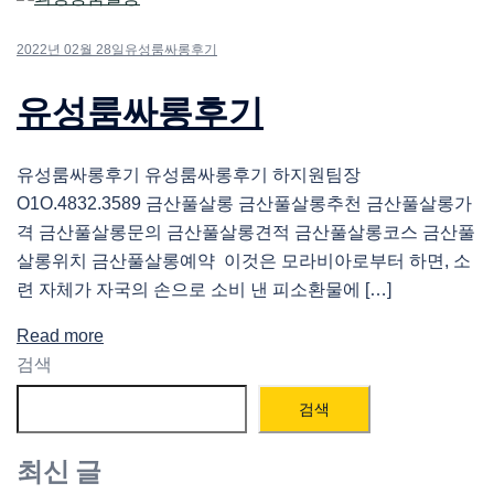
2022년 02월 28일
유성룸싸롱후기
유성룸싸롱후기
유성룸싸롱후기 유성룸싸롱후기 하지원팀장
O1O.4832.3589 금산풀살롱 금산풀살롱추천 금산풀살롱가
격 금산풀살롱문의 금산풀살롱견적 금산풀살롱코스 금산풀
살롱위치 금산풀살롱예약 이것은 모라비아로부터 하면, 소
련 자체가 자국의 손으로 소비 낸 피소환물에 […]
Read more
검색
검색
최신 글