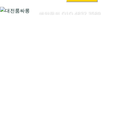
색:
예약문의 O1O.4832.3589
대전룸싸롱시작하기